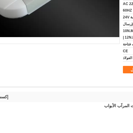
AC 22
60HZ
24V
الإرسال
10N.M
| 12N
 فتاحة
CE
الفولاذ
ل
إكسس
 المرآب الأبواب