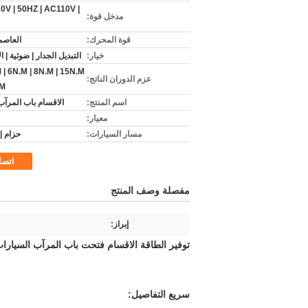
0V | 50HZ | AC110V |
مدخل قوة:
قوة المحرك:
العاصمة 
خيار:
التبديل الجدار | ضوئية | 
 | 6N.M | 8N.M | 15N.M
عزم الدوران الناتج:
.M
اسم المنتج:
الاقسام باب المرآب
معيار:
مسار السيارات:
حزام | 
اتص
مفصلة وصف المنتج
إبراز:
توفير الطاقة الاقسام فتحت باب المرآب السيارات
سريع التفاصيل: