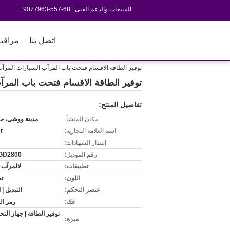
المبيعات والدعم الفنى :
86-755-3697709
اتصل بنا
مراقبة
توفير الطاقة الاقسام فتحت باب المرآب السيارات المرآب 
توفير الطاقة الاقسام فتحت باب المرآ
تفاصيل المنتج:
مكان المنشأ:
مدينة ووشى، جي
اسم العلامة التجارية:
r
إصدار الشهادات:
رقم الموديل:
GD2800
تطبيقات:
لالمرآب ا
اللون:
ت
عنصر التحكم:
التبديل |
فك:
رمز ال
توفير الطاقة | جهاز الت
ميزة: