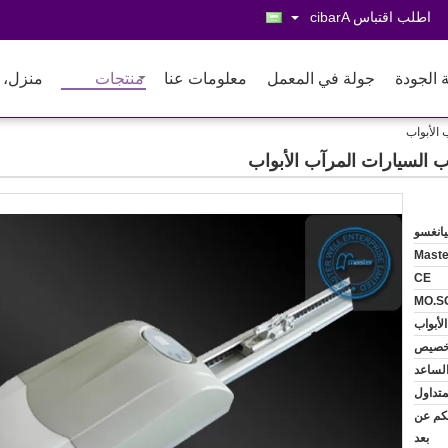
اطلب اقتباس
Arabic
 الجودة
جولة في المعمل
معلومات عنا
منتجات
منزل، 
الأبواب
ب السيارات المرآب الأبواب
انغسو
Maste
CE
MO.S
لأبواب
خصيص
 الساعد
متداول
حكم عن
بعد