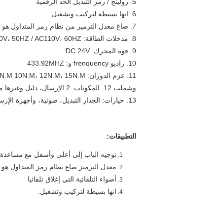
5. رولينج / رمز التبديل الحد الرقمية
6. انها بسيطة لتركيب وتشغيل
7. صاغ معدل الترميز من نظام رمز المتداول هو واحد فقط عشرة مليارات.
8. مدخلات الطاقة: AC 220V، 50HZ / AC110V، 60HZ
9. قوة المحرك: DC 24V
10. راديو frenquency و: 433.92MHZ
11. عزم الدوران: 6N.M، 8N.M 10N.M، 12N.M، 15N.M
وشملت 12. المكونات: 2 الإرسال، دليل وغيرها من تصاعد بين قوسين
13. خيارات: الجدار التبديل، ضوئية، وأجهزة الإرسال
التطبيقات:
توجيه الباب إلى أعلى وأسفل مع مساعدة م
معدل الترميز صاغ نظام رمز المتداول هو
أضواء التلقائية التي إغلاق تلقائيا
انها بسيطة لتركيب وتشغيل.