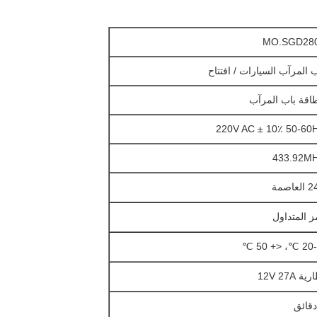
MO.SGD28
 المرآب السيارات / افتتاح
طاقة باب المرآب
220V AC ± 10٪ 50-60
433.92M
عاصمة
ز المتداول
> -2
ية 12V 27A