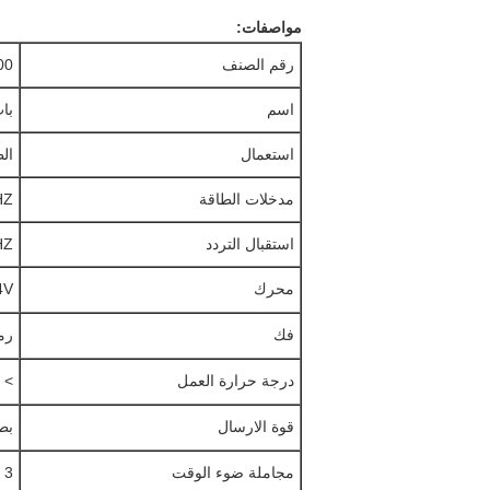
مواصفات:
رقم الصنف
00
اسم
باب
استعمال
ال
مدخلات الطاقة
HZ
استقبال التردد
HZ
محرك
24V ال
فك
رم
درجة حرارة العمل
0 ℃، <+ 50 ℃
قوة الارسال
بطار
مجاملة ضوء الوقت
3 دقائق