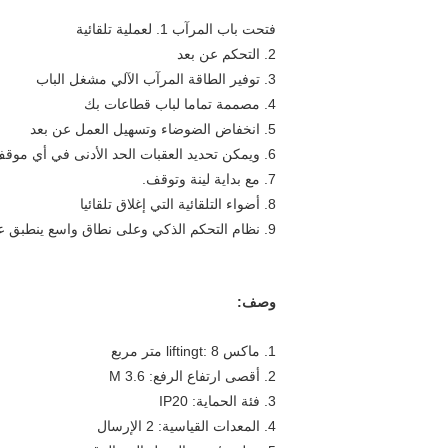
فتحت باب المرآب 1. لعملية تلقائية
2. التحكم عن بعد
3. توفير الطاقة المرآب الآلي مشغل الباب
4. مصممة تماما لباب قطاعات بك
5. انخفاض الضوضاء وتسهيل العمل عن بعد
6. ويمكن تحديد العقبات الحد الأدنى في أي موقف عند تشغيل باب المرآب.
7. مع بداية لينة وتوقف.
8. أضواء التلقائية التي إغلاق تلقائيا
9. نظام التحكم الذكي وعلى نطاق واسع ينطبق على جميع أنواع باب المرآب
وصف:
1. ماكس liftingt: 8 متر مربع
2. أقصى ارتفاع الرفع: 3.6 M
3. فئة الحماية: IP20
4. المعدات القياسية: 2 الإرسال