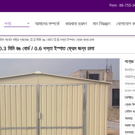
বিক্রয় :
86-755-
পণ্য
আমাদের সম্পর্কে
কারখানা ভ্রমণ
মান নিয়ন্ত্রণ
যোগাযোগ ক
গার্ডেন গাড়ির গ্যারেজ, 0.3 মিমি রঙ বোর্ড / 0.6 দস্তা ইস্পাত ফ্রেম জন্য চালা
3 মিমি রঙ বোর্ড / 0.6 দস্তা ইস্পাত ফ্রেম জন্য চালা
পণ্যের
উৎপত্তি
পরিচিতিম
সাক্ষ্যদান
মডেল নম্
বৈশিষ্ট্য:
ফ্রেম উপ
মেটাল ধ
আকার:
দরজা প্র
ব্যবহার: