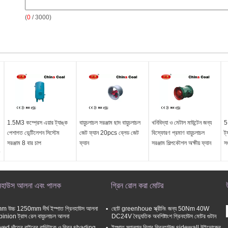
(
0
/ 3000)
1.5M3 কম্প্রেস এয়ার ট্যাঙ্ক
বায়ুচলাচল সরঞ্জাম ছাদ বায়ুচলাচল
খনিবিদ্যা ও মেটাল মাউন্টেন জন্য
5 
পেশাগত ভেন্টিলেশন সিস্টেম
জেট ফ্যান 20pcs ব্লেড জেট
বিস্ফোরণ প্রমাণ বায়ুচলাচল
ট্
সরঞ্জাম 8 বার চাপ
ফ্যান
সরঞ্জাম শিল্পকৌশল অক্ষীয় ফ্যান
স
িনহাউস আলনা এবং পালক
গ্রিন রোল করা মোটর
 উচ্চ 1250mm দীর্ঘ ইস্পাত গ্রিনহাউস আলনা
ছোট greenhoue স্ক্রীনিং জন্য 50Nm 40W
pinion ট্রাস রেল বায়ুচলাচল আলনা
DC24V বৈদ্যুতিক অবশিষ্টাংশ গ্রিনহাউস মোটর গুটান
ed দাঁতের বাইরের বাড়িটাকে ও গ্রিন shading
ইস্পাত ম্যানুয়াল গিয়ার গ্রিনহাউজ sidewall উইন্ডোজের