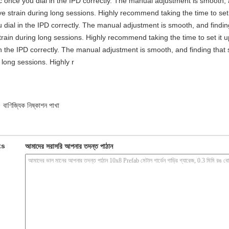
stic once you dial in the IPD correctly. The manual adjustment is smooth,
e strain during long sessions. Highly recommend taking the time to set i
you dial in the IPD correctly. The manual adjustment is smooth, and findi
rain during long sessions. Highly recommend taking the time to set it up 
 in the IPD correctly. The manual adjustment is smooth, and finding that
long sessions. Highly r
বাণিজ্যিক নিষ্কাশন পাখা
ts
আমাদের সরাসরি আপনার তদন্ত পাঠান