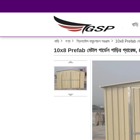
বাড়ি
বাড়ি
পণ্য
গ্রিনহাউস বায়ুচলাচল সরঞ্জাম
10x8 Prefab মেটাল 
10x8 Prefab মেটাল গার্ডেন গাড়ির গ্যারেজ, 0.