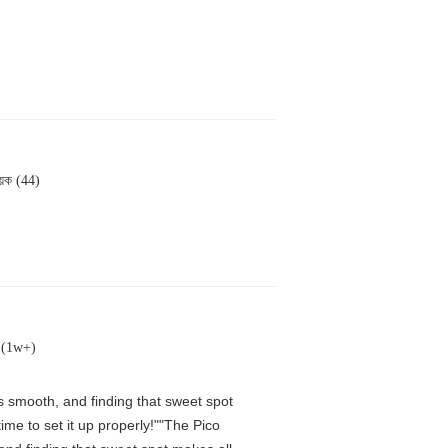
য়ক (44)
ক (1w+)
is smooth, and finding that sweet spot
me to set it up properly!""The Pico