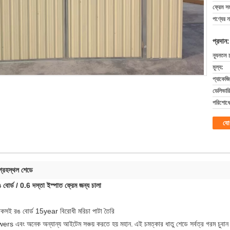
ফ্রেম সম
পণ্যের ন
প্রদান:
ন্যূনতম 
মূল্য:
প্যাকেজি
ডেলিভারি
পরিশোধের
যো
গ্রহস্থল শেডে
বোর্ড / 0.6 দস্তা ইস্পাত ফ্রেম জন্য চালা
টেকসই রঙ বোর্ড 15year বিরোধী মরিচা পাটা তৈরি
s এবং অনেক অন্যান্য আইটেম সঞ্চয় করতে হয় মহান.
এই চমত্কার ধাতু শেডে সর্বত্র গরম চুব