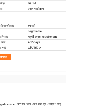
াপ্তি:
গুঁড়া লেপ
াম:
মেটাল গার্ডেন চালা
চাহিদার পরিমাণ:
কথাবার্তা
negotiable
ং বিবরণ:
অনুযায়ী ক্রেতা-requirment
 সময়:
7-15days
 শর্ত:
L/সি, T/T, পে
গাযোগ
ান galvanized ইস্পাত থেকে তৈরি করা হয়.
এছাড়াও বায়ু