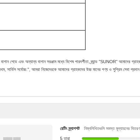
বাগান শেডে এবং অন্যান্য বাগান সরঞ্জাম মধ্যে বিশেষ পারদর্শীতা.
ব্র্যান্ড "SUNOR" আমাদের গ্রাহক
ম, সার্ভিস সর্বোচ্চ.", আমরা নিজেদেরকে আমাদের গ্রাহকদের উচ্চ মানের পণ্য ও সুপ্রিম সেবা প্রদান
রেটিং স্ন্যাপশট
নিম্নলিখিতগুলি সমস্ত মূল্যায়নের বিতরণ
5 তারা