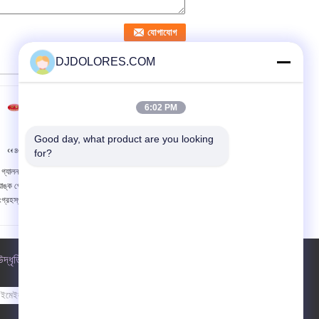
DJDOLORES.COM
6:02 PM
Good day, what product are you looking 
for?
গ্যালন অ্যালুমিনিয়াম এয়ার
এম.এ ফার দূরত্ব বায়ুচলাচল উচ্চ
যাঙ্ক পেশাগত কম্প্রেস এয়ার
ক্ষমতা এবং নিম্ন গোলমাল কয়লা
ংগ্রহস্থল সরঞ্জাম
খনি অক্ষীয় ব্লোয়ার ফ্যান
উদ্ধৃতির জন্য আবেদন
পাঠান