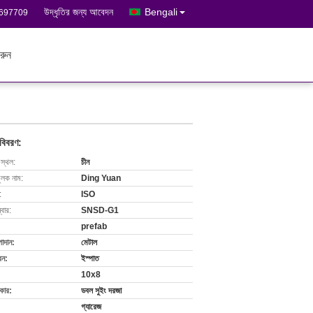
উদ্ধৃতির জন্য আবেদন
Bengali
3697709
রুন
 বিবরণ:
 স্থল:
চীন
ুলক নাম:
Ding Yuan
:
ISO
বার:
SNSD-G1
prefab
াদান:
মেটাল
রন:
ইস্পাত
10x8
কার:
ডবল সুইং দরজা
গ্যারেজ