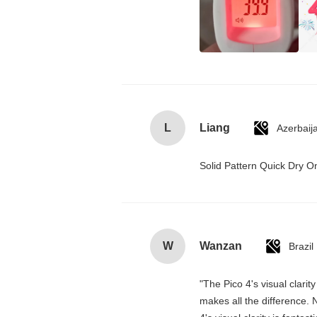
L
Liang
Azerbaij
Solid Pattern Quick Dry
W
Wanzan
Brazil
"The Pico 4's visual clarit
makes all the difference. 