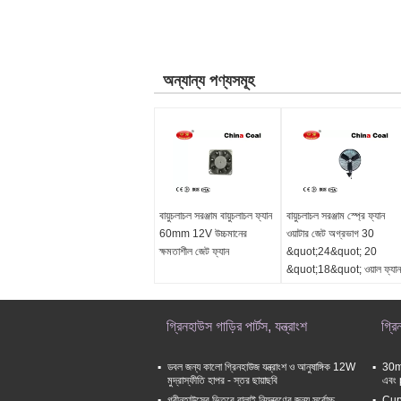
অন্যান্য পণ্যসমূহ
বায়ুচলাচল সরঞ্জাম বায়ুচলাচল ফ্যান
বায়ুচলাচল সরঞ্জাম স্প্রে ফ্যান
60mm 12V উচ্চমানের
ওয়াটার জেট অগ্রভাগ 30
ক্ষমতাশীল জেট ফ্যান
&quot;24&quot; 20
&quot;18&quot; ওয়াল ফ্যান
গ্রিনহাউস গাড়ির পার্টস, যন্ত্রাংশ
গ্র
ডবল জন্য কালো গ্রিনহাউজ যন্ত্রাংশ ও আনুষাঙ্গিক 12W
30mm
মুদ্রাস্ফীতি হাপর - স্তর ছায়াছবি
এবং 
গ্রীনহাউসের ভিতরে বালাই নিয়ন্ত্রণের জন্য সর্বোচ্চ
Curv