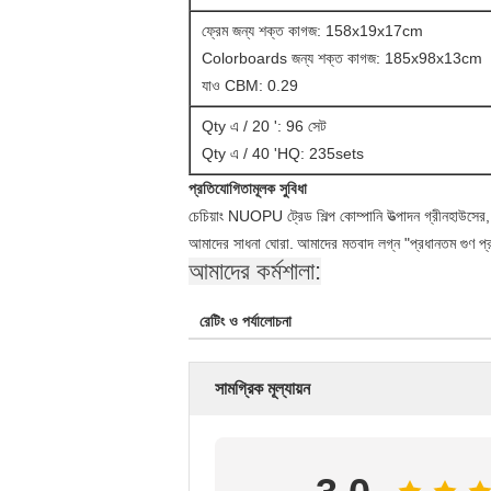
ফ্রেম জন্য শক্ত কাগজ: 158x19x17cm
Colorboards জন্য শক্ত কাগজ: 185x98x13cm
যাও CBM: 0.29
Qty এ / 20 ': 96 সেট
Qty এ / 40 'HQ: 235sets
প্রতিযোগিতামূলক সুবিধা
চেচিয়াং NUOPU ট্রেড শিল্প কোম্পানি উত্পাদন গ্রীনহাউসের, 
আমাদের সাধনা ঘোরা.
আমাদের মতবাদ লগ্ন "প্রধানতম গুণ প্রথ
আমাদের কর্মশালা:
রেটিং ও পর্যালোচনা
সামগ্রিক মূল্যায়ন