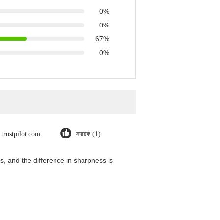
0%
0%
67%
0%
trustpilot.com
সহায়ক (1)
, and the difference in sharpness is