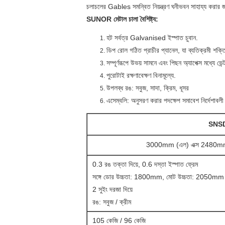
চলাচলের Gables সমন্বিত নিয়ন্ত্রণ ঘনীভবন সাহায্য করার জন্য
SUNOR মেটাল চালা বৈশিষ্ট্য:
হট সর্বত্র Galvanised ইস্পাত চুবান.
ডিপ রোল গঠিত প্রাচীর প্যানেল, যা ব্যতিক্রমী শক্তি
সম্পূর্ণরূপে উভয় সামনে এবং পিছন অ্যাপেক্স মধ্যে ভেন্ট
পুরোটাই রক্ষণাবেক্ষণ বিনামূল্যে.
উপলব্ধ রঙ: সবুজ, সাদা, ক্রিম, ধূসর
এসেম্বলি: অনুসরণ করার পদক্ষেপ সমাবেশ নির্দেশাবলী ধা
SNSD
3000mm (এল) এক্স 2480mm 
0.3 রঙ তক্তা দিয়ে, 0.6 দস্তা ইস্পাত ফ্রেম
সঙ্গে ডোর উচ্চতা: 1800mm, মোট উচ্চতা: 2050mm
2 সুইং দরজা দিয়ে
রঙ: সবুজ / ক্রীম
105 কেজি / 96 কেজি