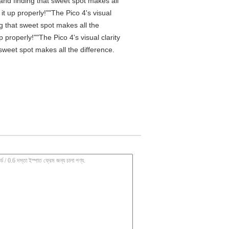
 and finding that sweet spot makes all
t up properly!""The Pico 4's visual
ng that sweet spot makes all the
properly!""The Pico 4's visual clarity
 sweet spot makes all the difference.