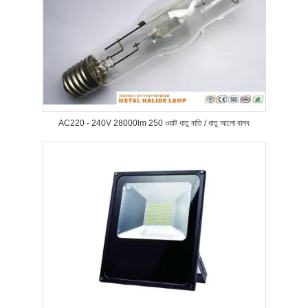
AC220 - 240V 28000lm 250 ওয়াট ধাতু বাতি / ধাতু আলো বালব