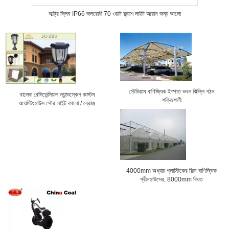
আল্ট্র স্লিম IP66 জলরোধী 70 ওয়াট ফ্ল্যাশ লাইট আরাম জন্য আলো
স্টেডিয়াম বাণিজ্যিক ইস্পাত ভবন ঝিল্লি গঠন
খালেদা রেসিডেন্সিয়াল ল্যান্ডস্কেপ কাস্টম
শক্তিশালী
ওয়েস্টিংহাউস সৌর লাইট কালো / ব্রোঞ্জ
4000mm অধ্যায় প্লাস্টিকের ফিল্ম বাণিজ্যিক
গ্রীনহাউসের, 8000mm বিঘত