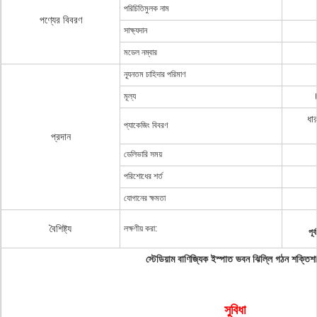
পরিচিতিমুলক নাম
পণ্যের বিবরণ
সাক্ষ্যদান
মডেল নম্বার
ন্যূনতম চাহিদার পরিমাণ
মূল্য
ধা
প্যাকেজিং বিবরণ
প্রদান
ডেলিভারি সময়
পরিশোধের শর্ত
যোগানের ক্ষমতা
বৈশিষ্ট্য
লক্ষণীয় করা:
পূর
স্টেডিয়াম বাণিজ্যিক ইস্পাত ভবন ঝিল্লি গঠন শক্তিশা
সুবিধা