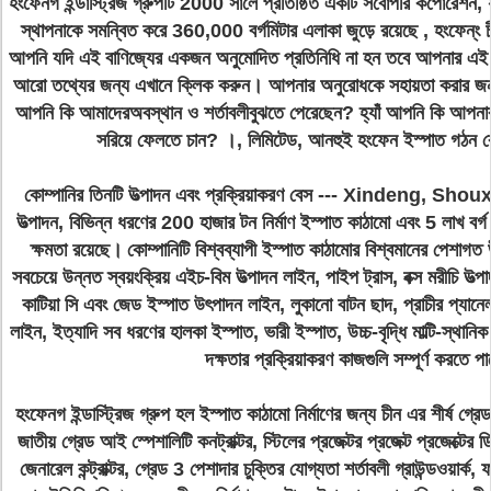
হংফেনগ ইন্ডাস্ট্রিজ গ্রুপটি 2000 সালে প্রতিষ্ঠিত একটি সর্বোপরি কর্পোরেশন, 
স্থাপনাকে সমন্বিত করে 360,000 বর্গমিটার
এলাকা জুড়ে রয়েছে
, হংফেন্ং 
আপনি যদি এই বাণিজ্যের একজন অনুমোদিত প্রতিনিধি না হন তবে আপনার এই 
আরো তথ্যের জন্য এখানে ক্লিক করুন। আপনার অনুরোধকে সহায়তা করার 
আপনি কি আমাদেরঅবস্থান ও শর্তাবলীবুঝতে পেরেছেন? হ্যাঁ আপনি কি আপনার 
সরিয়ে ফেলতে চান? ।, লিমিটেড, আনহুই হংফেন ইস্পাত গঠন ক
কোম্পানির তিনটি উত্পাদন এবং প্রক্রিয়াকরণ বেস --- Xindeng, Sh
উত্পাদন, বিভিন্ন ধরণের 200 হাজার টন নির্মাণ ইস্পাত কাঠামো এবং 5 লাখ বর্
ক্ষমতা রয়েছে।
কোম্পানিটি বিশ্বব্যাপী ইস্পাত কাঠামোর বিশ্বমানের পেশাগত
সবচেয়ে উন্নত স্বয়ংক্রিয় এইচ-বিম উত্পাদন লাইন, পাইপ ট্রাস, বক্স মরীচি উত
কাটিয়া সি এবং জেড ইস্পাত উৎপাদন লাইন, লুকানো বাটন ছাদ, প্রাচীর প্যানেল,
লাইন, ইত্যাদি সব ধরণের হালকা ইস্পাত, ভারী ইস্পাত, উচ্চ-বৃদ্ধি মাল্টি-স্থানি
দক্ষতার প্রক্রিয়াকরণ কাজগুলি সম্পূর্ণ করতে প
হংফেনগ ইন্ডাস্ট্রিজ গ্রুপ হল ইস্পাত কাঠামো নির্মাণের জন্য চীন এর শীর্ষ গ্রে
জাতীয় গ্রেড আই স্পেশালিটি কনট্রাক্টর, স্টিলের প্রজেক্টর প্রজেক্ট প্রজেক্টের ডি
জেনারেল কন্ট্রাক্টর, গ্রেড 3 পেশাদার চুক্তির যোগ্যতা শর্তাবলী গ্রাউন্ডওয়ার্