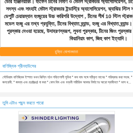
ডোর ইঞ্জিনিয়ারিং।
হংফেন চীনের নির্মাণ ও মেটাল স্ট্রাকচার অ্যাসোসিয়েশন, চীন
সদস্য এবং সাংহাই মেটাল স্ট্রাকচার ইন্ডাস্ট্রি অ্যাসোসিয়েশন, ঝ্যাঝিয় স্টিল স্
ডেপুটি চেয়ারম্যান হংজুয়ের উচ্চ কারিগরি উদ্যোগ
,
চীনের শীর্ষ 10 স্টিল স্ট্রা
মডেল হংজু এর তথ্য প্রযুক্তি, চীনের বিখ্যাত ব্র্যান্ড, হংজু এর বিখ্যাত ব্র্যান্ড।
পুরস্কার দেওয়া হয়েছে, উদাহরণস্বরূপ, লুবনা পুরস্কার, চীনের জিংং পুরস্কার
কিয়ানিয়াং কাপ, জিহু কাপ ইত্যাদি।
চুক্তি যোগানদাতা
বাণিজ্যিক গ্রীনহাউসের
স্টেডিয়াম বাণিজ্যিক ইস্পাত ভবন ঝিল্লি গঠন শক্তিশালী সুবিধা * কম দাম সঙ্গে স্বীকৃত মানের * পরিষ্কার করা সহজ. *
জলরোধী. * জঘন্য এবং rotted না করা * কোন বিম এবং বন্ধনী শারীরিক আকার নির্মাণের আরো স্বাধীনতা * ভাল খ...
তুমি এটাও পছন্দ করতে পারো