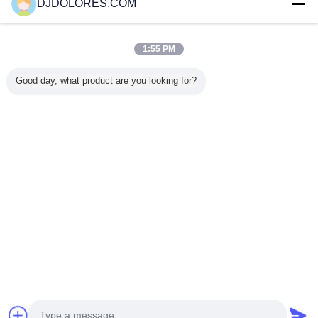
DJDOLORES.COM
বাড়ি
1:55 PM
সব পণ্য
Good day, what product are you looking for?
আমাদের সম্পর্কে
আমাদের সাথে যোগাযোগ করুন
উদ্ধৃতির জন্য আবেদন
ভাষা পরিবর্তন করুন
সম্পূর্ণ সাইট
Copyright © 2014 - 2026 Shenzhen GSP Greenhouse Spare Parts
Co.,Ltd.
All rights reserved.