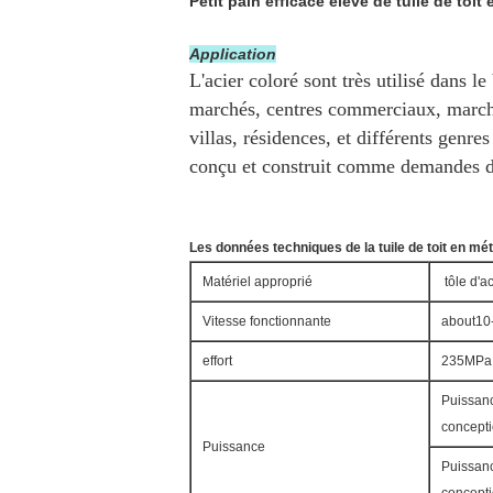
Petit pain efficace élevé de tuile de t
Application
L'acier coloré sont très utilisé dans l
marchés, centres commerciaux, marché
villas, résidences, et différents genre
conçu et construit comme demandes de
Les données techniques de la tuile de toit en mé
Matériel approprié
tôle d'a
Vitesse fonctionnante
about10
effort
235MPa,
Puissanc
concepti
Puissance
Puissanc