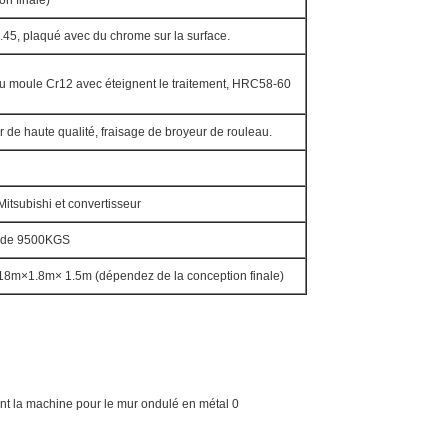
on finale)
.45, plaqué avec du chrome sur la surface.
du moule Cr12 avec éteignent le traitement, HRC58-60
r de haute qualité, fraisage de broyeur de rouleau.
itsubishi et convertisseur
t de 9500KGS
18m×1.8m× 1.5m (dépendez de la conception finale)