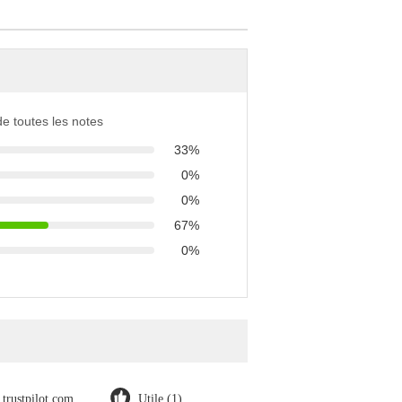
 de toutes les notes
33%
0%
0%
67%
0%
trustpilot.com
Utile (1)