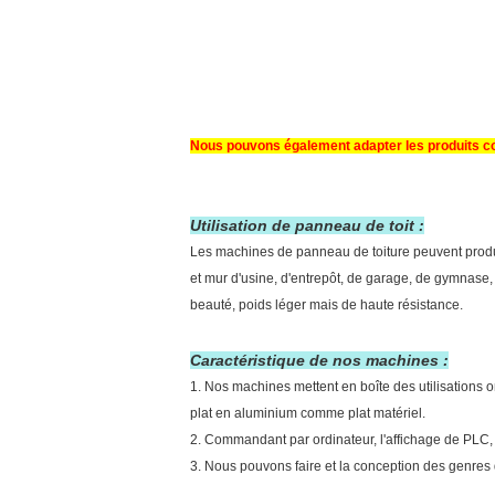
Nous pouvons également adapter les produits con
Utilisation de panneau de toit :
Les machines de panneau de toiture peuvent produir
et mur d'usine, d'entrepôt, de garage, de gymnase, d
beauté, poids léger mais de haute résistance.
Caractéristique de nos machines :
1. Nos machines mettent en boîte des utilisations on
plat en aluminium comme plat matériel.
2. Commandant par ordinateur, l'affichage de PLC, o
3. Nous pouvons faire et la conception des genres 