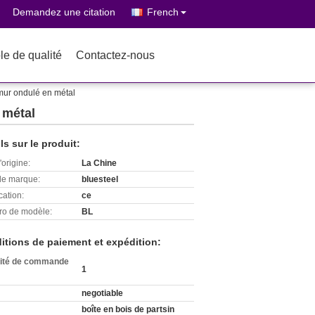
Demandez une citation
French
le de qualité
Contactez-nous
 mur ondulé en métal
 métal
ls sur le produit:
'origine:
La Chine
e marque:
bluesteel
cation:
ce
o de modèle:
BL
itions de paiement et expédition:
ité de commande
1
negotiable
boîte en bois de partsin