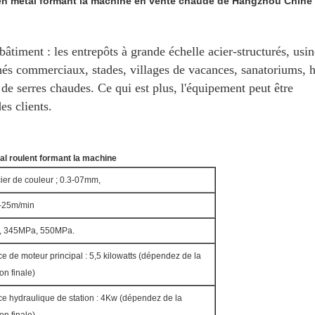
oit en métal formant la machine en vente chaude de Hangzhou Chine
e bâtiment : les entrepôts à grande échelle acier-structurés, usi
s commerciaux, stades, villages de vacances, sanatoriums, h
s de serres chaudes. Ce qui est plus, l'équipement peut être
s clients.
tal roulent formant la machine
cier de couleur ; 0.3-07mm,
-25m/min
 345MPa, 550MPa.
e de moteur principal : 5,5 kilowatts (dépendez de la
on finale)
e hydraulique de station : 4Kw (dépendez de la