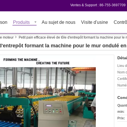
Ventes & Support :
86-755-3697709
son
Produits
Au sujet de nous
Visite d'usine
Contrô
le moteur
Petit pain efficace élevé de tôle d'entrepôt formant la machine pour le
e d'entrepôt formant la machine pour le mur ondulé en
Détai
Lieu d
Nom d
Certifi
Numér
Cond
Quant
min:
Prix: