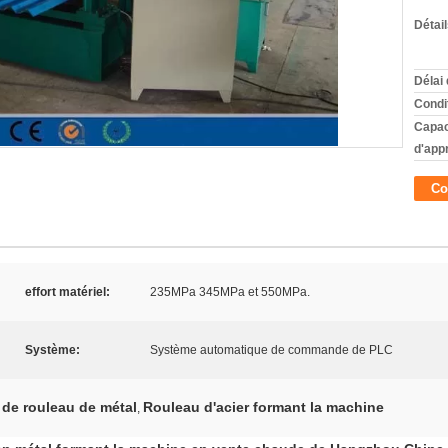
Détai
Délai 
Condi
Capac
d'app
Co
effort matériel:
235MPa 345MPa et 550MPa.
Système:
Système automatique de commande de PLC
de rouleau de métal
Rouleau d'acier formant la machine
,