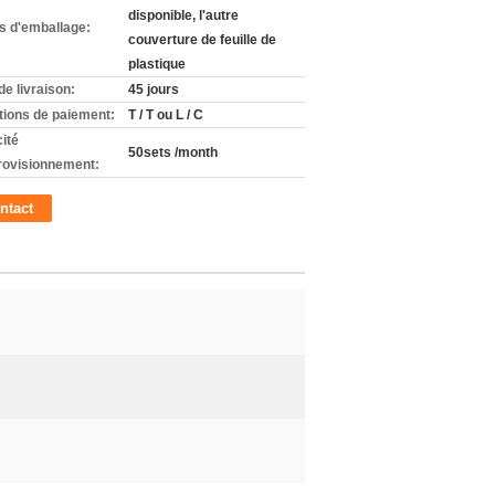
disponible, l'autre
ls d'emballage:
couverture de feuille de
plastique
de livraison:
45 jours
tions de paiement:
T / T ou L / C
ité
50sets /month
rovisionnement:
ntact