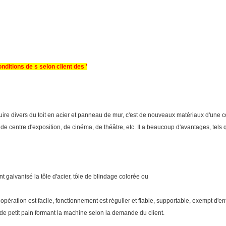
ditions de s selon client des '
e divers du toit en acier et panneau de mur, c'est de nouveaux matériaux d'une cons
e centre d'exposition, de cinéma, de théâtre, etc. Il a beaucoup d'avantages, tels qu
t galvanisé la tôle d'acier, tôle de blindage colorée ou
pération est facile, fonctionnement est régulier et fiable, supportable, exempt d'en
de petit pain formant la machine selon la demande du client.