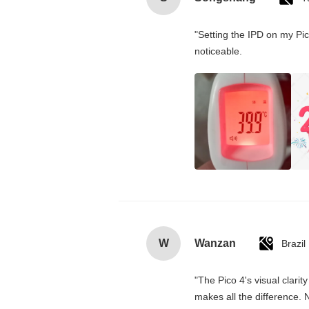
"Setting the IPD on my Pi
noticeable.
W
Wanzan
Brazil
"The Pico 4's visual clarit
makes all the difference. 