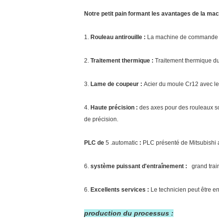
Notre petit pain formant les avantages de la ma
1.
Rouleau antirouille :
La machine de commande num
2.
Traitement thermique :
Traitement thermique du 
3.
Lame de coupeur :
Acier du moule Cr12 avec le 
4.
Haute précision :
des axes pour des rouleaux so
de précision.
PLC de
5 .automatic
:
PLC présenté de Mitsubishi av
6.
système puissant d'entraînement :
grand train
6.
Excellents services :
Le technicien peut être en
production du processus :