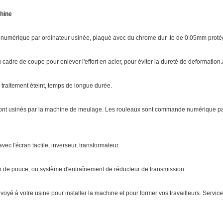
chine
érique par ordinateur usinée, plaqué avec du chrome dur .to de 0.05mm protègent
cadre de coupe pour enlever l'effort en acier, pour éviter la dureté de deformation
traitement éteint, temps de longue durée.
nt usinés par la machine de meulage. Les rouleaux sont commande numérique par o
ec l'écran tactile, inverseur, transformateur.
 de pouce, ou système d'entraînement de réducteur de transmission.
voyé à votre usine pour installer la machine et pour former vos travailleurs. Servi