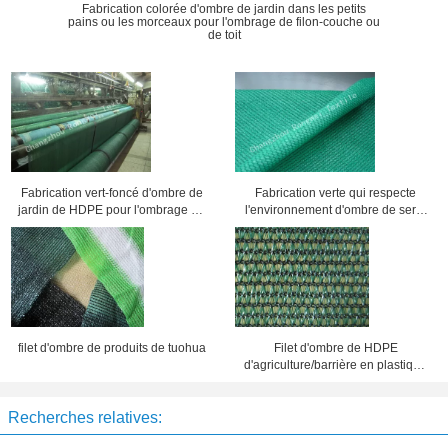
Fabrication colorée d'ombre de jardin dans les petits
pains ou les morceaux pour l'ombrage de filon-couche ou
de toit
Fabrication vert-foncé d'ombre de
Fabrication verte qui respecte
jardin de HDPE pour l'ombrage de
l'environnement d'ombre de serre
serre chaude/de balcon ou toit de
chaude/jardin de tissu d'ombre
parking
pour la protection de Sun d'usine
filet d'ombre de produits de tuohua
Filet d'ombre de HDPE
d'agriculture/barrière en plastique
ombre de Sun prenant la couleur
noire 1.5X10M
Recherches relatives: