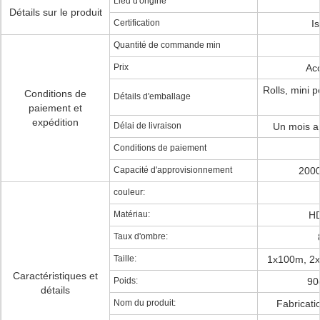
Lieu d'origine
Détails sur le produit
Certification
I
Quantité de commande min
Prix
Ac
Rolls, mini p
Conditions de
Détails d'emballage
paiement et
expédition
Délai de livraison
Un mois ap
Conditions de paiement
Capacité d'approvisionnement
2000
couleur:
Matériau:
HD
Taux d'ombre:
Taille:
1x100m, 2
Caractéristiques et
Poids:
90
détails
Nom du produit:
Fabricati