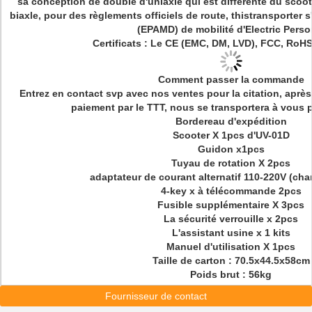
sa conception de double d'uniaxle qui est différente du scoot
biaxle, pour des règlements officiels de route, thistransporter s'
(EPAMD) de mobilité d'Electric Perso
Certificats : Le CE (EMC, DM, LVD), FCC, RoH
Comment passer la commande
Entrez en contact svp avec nos ventes pour la citation, aprè
paiement par le TTT, nous se transportera à vous par
Bordereau d'expédition
Scooter X 1pcs d'UV-01D
Guidon x1pcs
Tuyau de rotation X 2pcs
adaptateur de courant alternatif 110-220V (cha
4-key x à télécommande 2pcs
Fusible supplémentaire X 3pcs
La sécurité verrouille x 2pcs
L'assistant usine x 1 kits
Manuel d'utilisation X 1pcs
Taille de carton : 70.5x44.5x58cm
Poids brut : 56kg
Fournisseur de contact