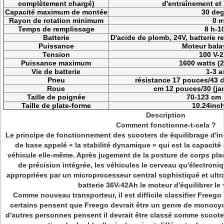
complètement chargé)
d'entraînement et 
Capacité maximum de montée
30 deg
Rayon de rotation minimum
0 
Temps de remplissage
8 h-1
Batterie
D'acide de plomb, 24V, batterie 
Puissance
Moteur bala
Tension
100 V-2
Puissance maximum
1600 watts (
Vie de batterie
1-3 a
Pneu
résistance 17 pouces/43 d
Roue
cm 12 pouces/30 (ja
Taille de poignée
70-123 cm 
Taille de plate-forme
10.24inc
Description
Comment fonctionne-t-cela ?
Le principe de fonctionnement des scooters de équilibrage d'ind
de base appelé « la stabilité dynamique » qui est
la
capacité
véhicule elle-même. Après jugement de la posture de corps pl
de précision intégrée, les véhicules le cerveau qu'électroniq
appropriées par un microprocesseur central sophistiqué et ultr
batterie 36V-42Ah le moteur d'équilibrer le 
Comme nouveau transporteur, il est difficile classifier Freego 
certains pensent que Freego devrait être un genre de monocyc
d'autres personnes pensent il devrait être classé comme scoot