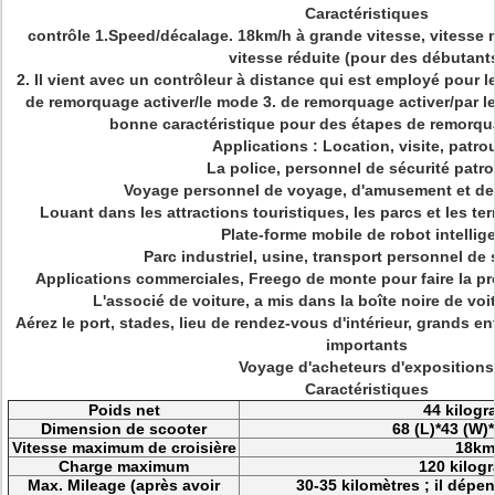
Caractéristiques
contrôle 1.Speed/décalage. 18km/h à grande vitesse, vitesse
vitesse réduite (pour des débutant
2.
Il vient avec un contrôleur à distance qui est employé pour 
de remorquage activer/le
mode
3. de remorquage activer/par le
bonne caractéristique pour des étapes de remorqu
Applications : Location, visite, patrou
La police, personnel de sécurité patro
Voyage personnel de voyage, d'amusement et de
Louant dans les attractions touristiques, les parcs et les t
Plate-forme mobile de robot intellig
Parc industriel, usine, transport personnel de
Applications commerciales, Freego de monte pour faire la pr
L'associé de voiture, a mis dans la boîte noire de v
Aérez le port, stades, lieu de rendez-vous d'intérieur, grands 
importants
Voyage d'acheteurs d'expositions
Caractéristiques
Poids net
44 kilog
Dimension de scooter
68 (L)*43 (W)
Vitesse maximum de croisière
18km
Charge maximum
120 kilog
Max. Mileage (après avoir
30-35 kilomètres ; il dép