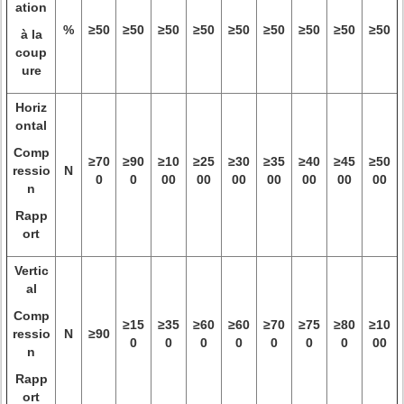
ation
%
≥50
≥50
≥50
≥50
≥50
≥50
≥50
≥50
≥50
à la
coup
ure
Horiz
ontal
Comp
≥70
≥90
≥10
≥25
≥30
≥35
≥40
≥45
≥50
ressio
N
0
0
00
00
00
00
00
00
00
n
Rapp
ort
Vertic
al
Comp
≥15
≥35
≥60
≥60
≥70
≥75
≥80
≥10
ressio
N
≥90
0
0
0
0
0
0
0
00
n
Rapp
ort