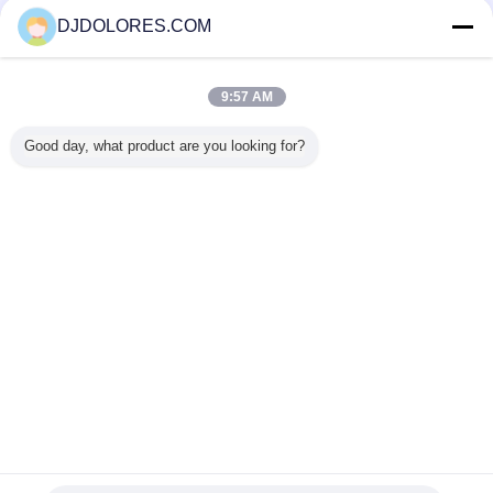
Fournisseurs vérifié
DJDOLORES.COM
Trust Seal
Verified Suplier
9:57 AM
Accueil
Good day, what product are you looking for?
Tous les produits
Au sujet de nous
Contactez-nous
Demande de soumission
Changez la langue
Plein site
Copyright © 2014 - 2025 djdolores.com.