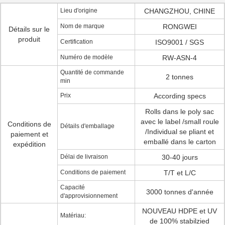
Lieu d'origine
CHANGZHOU, CHINE
Nom de marque
RONGWEI
Détails sur le
produit
Certification
ISO9001 / SGS
Numéro de modèle
RW-ASN-4
Quantité de commande
2 tonnes
min
Prix
According specs
Rolls dans le poly sac
avec le label /small roule
Conditions de
Détails d'emballage
/Individual se pliant et
paiement et
emballé dans le carton
expédition
Délai de livraison
30-40 jours
Conditions de paiement
T/T et L/C
Capacité
3000 tonnes d'année
d'approvisionnement
NOUVEAU HDPE et UV
Matériau:
de 100% stabilzied