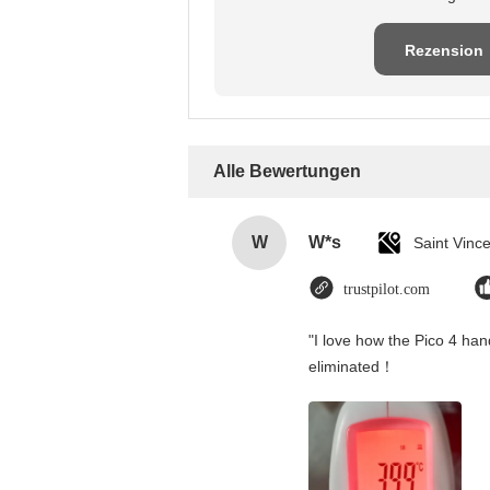
Rezension
schreiben
Alle Bewertungen
W
W*s
trustpilot.com
"I love how the Pico 4 hand
eliminated！