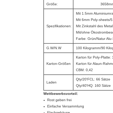
Größe:
3658mm
Mit 1.5mm Aluminium
Mit 6mm Poly-sheets/5
Spezifikationen:
Mit Zinkstahl des Meta
Mit/ohne Ökostrombes
Farbe: Grün/Natur Alu-
G.W/N.W
100 Kilogramm/90 Kil
Karton für Poly-Platte
Karton-Größen
Karton für Alaun-Rah
CBM: 0,42
Qty/20'FCL: 66 Sätze
Laden
Qty/40'HQ: 160 Sätze
Wettbewerbsvorteil:
Rost geben frei
Einfache Versammlung
Flachgehäuse