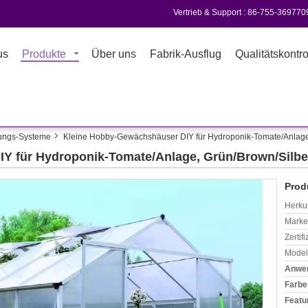
Vertrieb & Support :
86-755-369770
us
Produkte
Über uns
Fabrik-Ausflug
Qualitätskontro
ungs-Systeme
Kleine Hobby-Gewächshäuser DIY für Hydroponik-Tomate/Anlage
Y für Hydroponik-Tomate/Anlage, Grün/Brown/Silbe
Prod
Herkun
Mark
Zertif
Model
Anwe
Farbe
Featu