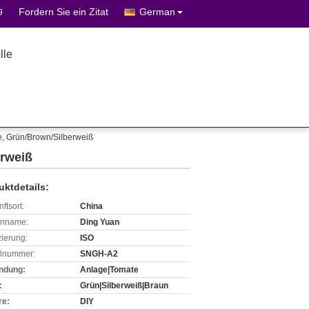
Fordern Sie ein Zitat
German
9
lle
, Grün/Brown/Silberweiß
rweiß
uktdetails:
ftsort:
China
enname:
Ding Yuan
izierung:
ISO
lnummer:
SNGH-A2
ndung:
Anlage|Tomate
:
Grün|Silberweiß|Braun
re:
DIY