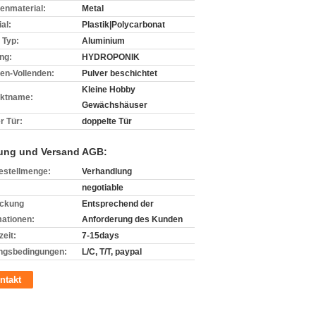
nmaterial:
Metal
al:
Plastik|Polycarbonat
 Typ:
Aluminium
ng:
HYDROPONIK
n-Vollenden:
Pulver beschichtet
Kleine Hobby
ktname:
Gewächshäuser
r Tür:
doppelte Tür
ung und Versand AGB:
estellmenge:
Verhandlung
negotiable
ckung
Entsprechend der
mationen:
Anforderung des Kunden
zeit:
7-15days
ngsbedingungen:
L/C, T/T, paypal
ntakt