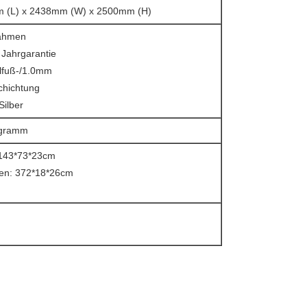
 (L) x 2438mm (W) x 2500mm (H)
rahmen
 Jahrgarantie
llfuß-/1.0mm
chichtung
Silber
ogramm
: 143*73*23cm
men: 372*18*26cm