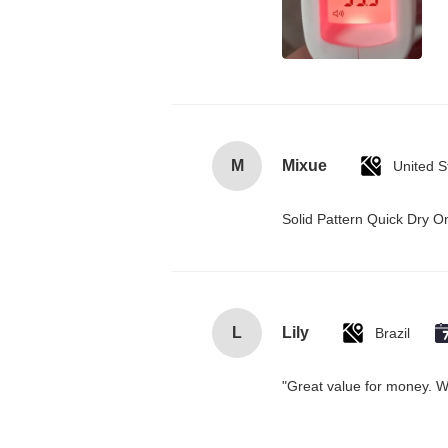
M
Mixue
United S
Solid Pattern Quick Dry
L
Lily
Brazil
"Great value for money. Wor