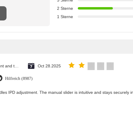
3 Sterne
2 Sterne
1 Sterne
Saint Vincent and the Grenadines
Oct 28.2025
Hilfreich (8987)
les IPD adjustment. The manual slider is intuitive and stays securely in