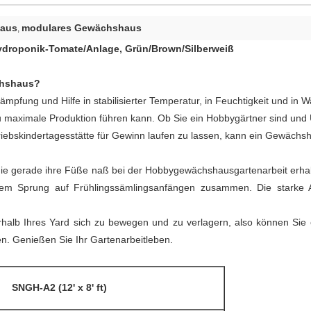
haus
modulares Gewächshaus
,
ydroponik-Tomate/Anlage, Grün/Brown/Silberweiß
chshaus?
ng und Hilfe in stabilisierter Temperatur, in Feuchtigkeit und in Wa
 maximale Produktion führen kann. Ob Sie ein Hobbygärtner sind und
riebskindertagesstätte für Gewinn laufen zu lassen, kann ein Gewächs
die gerade ihre Füße naß bei der Hobbygewächshausgartenarbeit erhal
nem Sprung auf Frühlingssämlingsanfängen zusammen. Die starke A
alb Ihres Yard sich zu bewegen und zu verlagern, also können Sie e
en. Genießen Sie Ihr Gartenarbeitleben.
SNGH-A2 (12' x 8' ft)