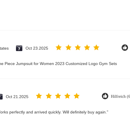
tates
Oct 23.2025
 One Piece Jumpsuit for Women 2023 Customized Logo Gym Sets
Oct 21.2025
Hilfreich (
ks perfectly and arrived quickly. Will definitely buy again."