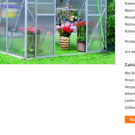
Rahme
Materi
Metall
Nutzu
Rahme
Produ
Art de
Zahl
Min B
Preis:
Verpa
Infor
Liefer
Zahlu
Ko