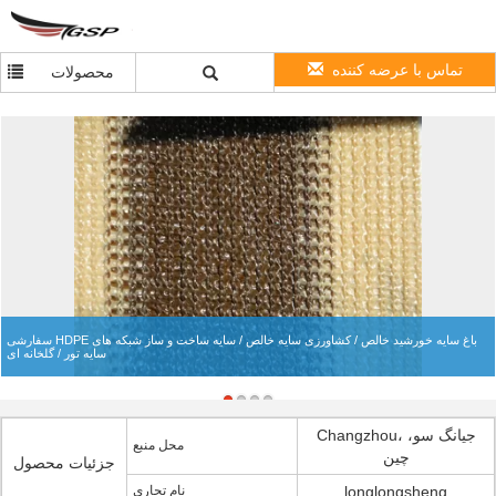
تماس با عرضه کننده
محصولات
سفارشی HDPE باغ سایه خورشید خالص / کشاورزی سایه خالص / سایه ساخت و ساز شبکه های
سایه تور / گلخانه ای
Changzhou، جیانگ سو،
محل منبع
چین
جزئیات محصول
longlongsheng
نام تجاری