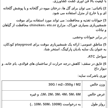
با کیفیت بالا فن آوری کشت کشاورزی.
2) باغبانی: می توان برای گل ها، درختان میوه در گلخانه و یا پوشش گلخانه
ای و یا خارج از منزل استفاده می شود.
3) حیوانات تغذیه و محافظت: می تواند مورد استفاده برای موقت
شمشیربازی بسیاری خوراک، مزارع chincken، etc.or محافظت از گیاهان
و نباتات
در برابر حیوانات وحشی.
5) مناطق عمومی: ارائه یک شمشیربازی موقت برای playgroud کودکان،
به عنوان یک سایه بادبان پارکینگ، استخر شنا،
سواحل ATC.
6) عایق در سقف: کاهش درجه حرارت از ساختمان های فولادی، بام خانه، و
دیوار داغ
توری باشرکت
سایه:
وزن خالص
30G / m2--350g / M2
عرض خالص
1M، 2M، 3M، 4M، 5M، 6M، و غیره
رولز طول
به درخواست (10M، 50M، 100M ..)