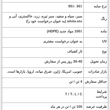
نرخ سایه
30٪ -95٪
سبز، سیاه و سفید، سبز تیره، زرد، خاکستری، آبی و
رنگ
white.etc (به عنوان درخواست خود را)
ماده
100٪ مواد جدید (HDPE)
UV
به عنوان درخواست مشتری
نوع
تار کشباف
زمان تحویل
30-40 روز پس از سفارش
بازار صادرات
جنوبی، امریکا، ژاپن، شرق میانه، اروپا، بازارها است.
حداقل سفارش
4 تن / تن
شرایط
T / T، L / C
پرداخت
ظرفیت عرضه
100 تن / تن در هر ماه