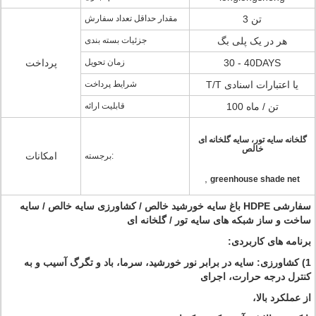
3 تن
مقدار حداقل تعداد سفارش
هر در یک پلی بگ
جزئیات بسته بندی
30 - 40DAYS
زمان تحویل
پرداخت
T/T یا اعتبارات اسنادی
شرایط پرداخت
100 تن / ماه
قابلیت ارائه
گلخانه سایه تور، سایه گلخانه ای
خالص
امکانات
برجسته:
,
greenhouse shade net
سفارشی HDPE باغ سایه خورشید خالص / کشاورزی سایه خالص / سایه
ساخت و ساز شبکه های سایه تور / گلخانه ای
برنامه های کاربردی:
1) کشاورزی: سایه در برابر نور خورشید، سرما، باد و تگرگ آسیب و به
کنترل درجه حرارت، اجرای
از عملکرد بالا،