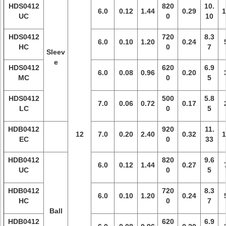
HDS0412
820
10.
6.0
0.12
1.44
0.29
1
UC
0
10
HDS0412
720
8.3
6.0
0.10
1.20
0.24
HC
0
7
Sleev
e
HDS0412
620
6.9
6.0
0.08
0.96
0.20
MC
0
5
HDS0412
500
5.8
7.0
0.06
0.72
0.17
LC
0
5
HDB0412
920
11.
12
7.0
0.20
2.40
0.32
1
EC
0
33
HDB0412
820
9.6
6.0
0.12
1.44
0.27
UC
0
5
HDB0412
720
8.3
6.0
0.10
1.20
0.24
HC
0
7
Ball
HDB0412
620
6.9