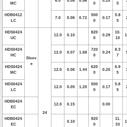
6.0
0.08
0.96
0.20
MC
0
5
HDB0412
500
5.8
7.0
0.06
0.72
0.17
LC
0
5
HDS0424
820
10.
12.0
0.10
0.29
1
UC
0
10
HDS0424
720
8.3
12.0
0.07
1.68
0.24
HC
0
7
Sleev
e
HDS0424
620
6.9
12.0
0.06
1.44
0.20
MC
0
5
HDS0424
500
5.8
12.0
0.05
1.20
0.17
LC
0
5
HDB0424
12.0
0.15
0.00
EC
24
HDB0424
920
11.
0.10
1
EC
0
33