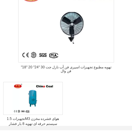
تهویه مطبوع تجهیزات اسپری فن آب نازل جت 30 "24" 20 "18"
فن وال
تجهیزات 1.5M3 هوای فشرده مخزن
سیستم حرفه ای تهویه 8 بار فشار