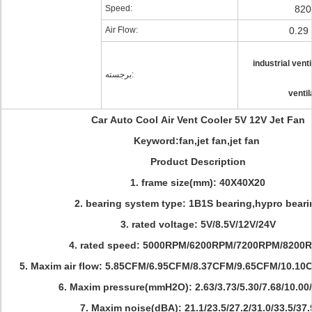
Speed:
82
Air Flow:
0.29
industrial vent
برجسته:
ventil
Car Auto Cool Air Vent Cooler 5V 12V Jet Fan
Keyword:fan,jet fan,jet fan
Product Description
1. frame size(mm): 40X40X20
2. bearing system type: 1B1S bearing,hypro beari
3. rated voltage: 5V/8.5V/12V/24V
4. rated speed: 5000RPM/6200RPM/7200RPM/8200
5. Maxim air flow: 5.85CFM/6.95CFM/8.37CFM/9.65CFM/10.1
6. Maxim pressure(mmH2O): 2.63/3.73/5.30/7.68/10.00
7. Maxim noise(dBA): 21.1/23.5/27.2/31.0/33.5/37.