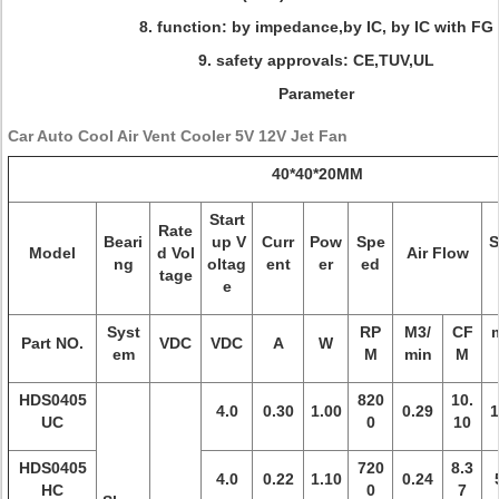
8. function: by impedance,by IC, by IC with FG
9. safety approvals: CE,TUV,UL
Parameter
Car Auto Cool Air Vent Cooler 5V 12V Jet Fan
40*40*20MM
Start
Rate
Beari
up V
Curr
Pow
Spe
S
Model
d Vol
Air Flow
ng
oltag
ent
er
ed
tage
e
Syst
RP
M3/
CF
Part NO.
VDC
VDC
A
W
em
M
min
M
HDS0405
820
10.
4.0
0.30
1.00
0.29
1
UC
0
10
HDS0405
720
8.3
4.0
0.22
1.10
0.24
HC
0
7