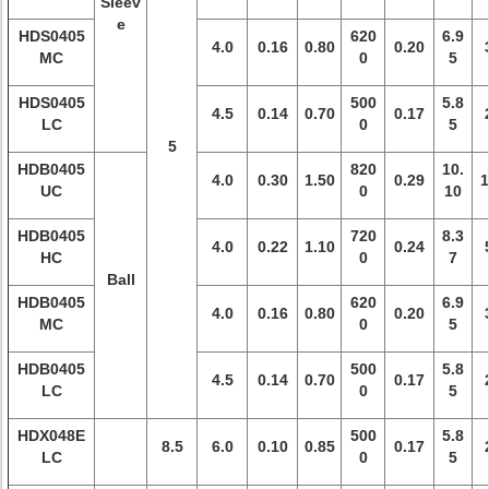
Sleev
e
HDS0405
620
6.9
4.0
0.16
0.80
0.20
MC
0
5
HDS0405
500
5.8
4.5
0.14
0.70
0.17
LC
0
5
5
HDB0405
820
10.
4.0
0.30
1.50
0.29
1
UC
0
10
HDB0405
720
8.3
4.0
0.22
1.10
0.24
HC
0
7
Ball
HDB0405
620
6.9
4.0
0.16
0.80
0.20
MC
0
5
HDB0405
500
5.8
4.5
0.14
0.70
0.17
LC
0
5
HDX048E
500
5.8
8.5
6.0
0.10
0.85
0.17
LC
0
5