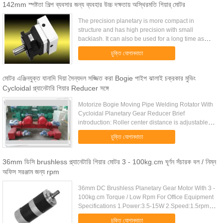
142mm স্পষ্টতা শিল্প ব্যবসার জন্য ব্যবহার উচ্চ দক্ষতায় অস্থিরমতি গিয়ার্ মোটর
The precision planetary is more compact in
structure and has high precision with small
backiash. It can also be used for a long time as
30,000 hours and has huge output torque. You can
চুক্তি যোগানদাতা
tell us about your ...
মোটর এঞ্জিনযুক্ত যানাদি দিয়া সৈন্যদল সজ্জিত করা Bogie পাইপ ঝালাই চক্রকার মুভিং
Cycloidal প্ল্যানেটারি গিয়ার Reducer সঙ্গে
Motorize Bogie Moving Pipe Welding Rotator With
Cycloidal Planetary Gear Reducer Brief
introduction: Roller center distance is adjustable by
reserved screw holes. Motorized trolley makes the
চুক্তি যোগানদাতা
rotator easy ...
36mm ডিসি brushless প্ল্যানেটারি গিয়ার মোটর 3 - 100kg.cm ঘূর্ণন সঁচারক বল / নিম্ন
অফিস সরঞ্জাম জন্য rpm
36mm DC Brushless Planetary Gear Motor With 3 -
100kg.cm Torque / Low Rpm For Office Equipment
Specifications 1.Power:3.5-15W 2.Speed:1.5rpm-
1500rpm 3.Specs can be customized 4.High
চুক্তি যোগানদাতা