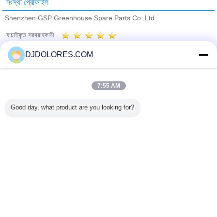
সংস্থা প্রোফাইল
Shenzhen GSP Greenhouse Spare Parts Co.,Ltd
যাচাইকৃত সরবরাহকারী
Trust Seal
Verified Suplier
DJDOLORES.COM
বাড়ি
7:55 AM
সব পণ্য
Good day, what product are you looking for?
আমাদের সম্পর্কে
আমাদের সাথে যোগাযোগ করুন
উদ্ধৃতির জন্য আবেদন
ভাষা পরিবর্তন করুন