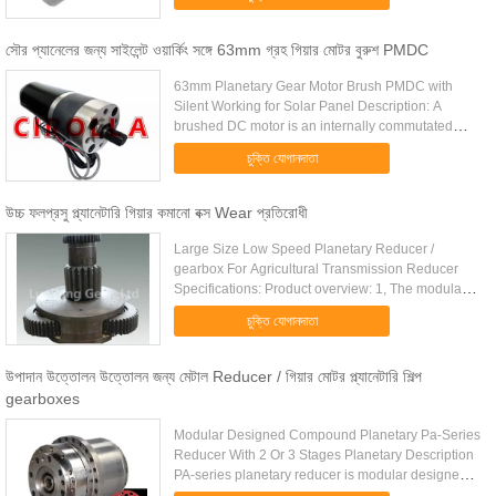
Torque,low rpm,hot sell 5 ...
সৌর প্যানেলের জন্য সাইলেন্ট ওয়ার্কিং সঙ্গে 63mm গ্রহ গিয়ার মোটর বুরুশ PMDC
63mm Planetary Gear Motor Brush PMDC with
Silent Working for Solar Panel​ Description: A
brushed DC motor is an internally commutated
electric motor designed to be run from a direct
চুক্তি যোগানদাতা
current power source. ...
উচ্চ ফলপ্রসু প্ল্যানেটারি গিয়ার কমানো বক্স Wear প্রতিরোধী
Large Size Low Speed Planetary Reducer /
gearbox For Agricultural Transmission Reducer
Specifications: Product overview: 1, The modular
design of the planetary gear reducer, P series, can
চুক্তি যোগানদাতা
be combined according ...
উপাদান উত্তোলন উত্তোলন জন্য মেটাল Reducer / গিয়ার মোটর প্ল্যানেটারি শিল্প
gearboxes
Modular Designed Compound Planetary Pa-Series
Reducer With 2 Or 3 Stages Planetary Description
PA-series planetary reducer is modular designed
compound planetary reducer, 2 or 3 stages