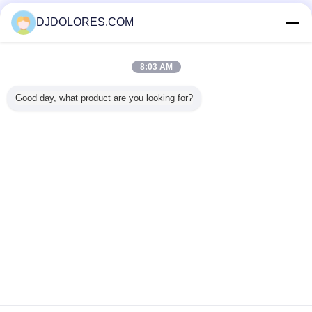
Trust Seal
Verified Suplier
DJDOLORES.COM
Thuis
8:03 AM
Alle producten
Good day, what product are you looking for?
Ongeveer ons
Contacteer ons
Vraag een offerte aan
Veranderingstaal
Volledige Plaats
Copyright © 2014 - 2026 Shenzhen GSP Greenhouse Spare Parts
Co.,Ltd.