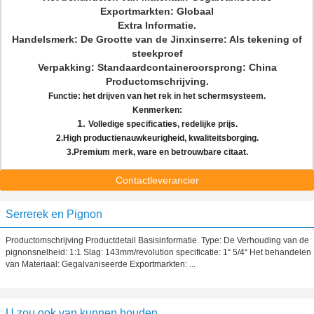
Exportmarkten: Globaal
Extra Informatie.
Handelsmerk: De Grootte van de Jinxinserre: Als tekening of
steekproef
Verpakking: Standaardcontaineroorsprong: China
Productomschrijving.
Functie: het drijven van het rek in het schermsysteem.
Kenmerken:
1.
Volledige specificaties, redelijke prijs.
2.High productienauwkeurigheid, kwaliteitsborging.
3.Premium merk, ware en betrouwbare citaat.
Contactleverancier
Serrerek en Pignon
Productomschrijving Productdetail Basisinformatie. Type: De Verhouding van de
pignonsnelheid: 1:1 Slag: 143mm/revolution specificatie: 1“ 5/4“ Het behandelen
van Materiaal: Gegalvaniseerde Exportmarkten: ...
U zou ook van kunnen houden