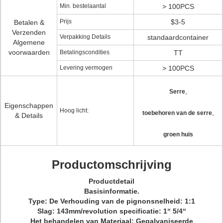
Min. bestelaantal
> 100PCS
Prijs
$3-5
Betalen &
Verzenden
Verpakking Details
standaardcontainer
Algemene
voorwaarden
Betalingscondities
TT
Levering vermogen
> 100PCS
,
Serre
Eigenschappen
Hoog licht:
,
toebehoren van de serre
& Details
groen huis
Productomschrijving
Productdetail
Basisinformatie.
Type: De Verhouding van de pignonsnelheid: 1:1
Slag: 143mm/revolution specificatie: 1“ 5/4“
Het behandelen van Materiaal: Gegalvaniseerde