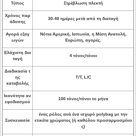
Τύπος
Στρέβλωση πλεκτή
Χρόνος παρ
30-40 ημέρες μετά από τη διαταγή
άδοσης
Αγορά εξαγ
Νότια Αμερική, Ιαπωνία, η Μέση Ανατολή,
ωγών
Ευρώπη, αγορές.
Ελάχιστη δια
4 τόνος/τόνοι
ταγή
Διαδικασία τ
ης
T/T, L/C
καταβολής
Ικανότητα αν
100 τόνος/τόνοι το μήνα
εφοδιασμού
ένας ρόλος ανά ένα ισχυρό polybag με την
Συσκευασία
ετικέτα χρώματος (ή καθόλου προσαρμοσμένο
ς)