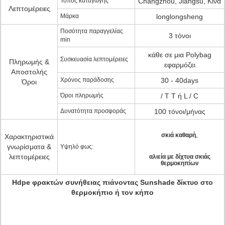
Τόπος καταγωγής
Changzhou, Jiangsu, Κίνα
Λεπτομέρειες
Μάρκα
longlongsheng
Ποσότητα παραγγελίας
3 τόνοι
min
κάθε σε μια Polybag
Συσκευασία λεπτομέρειες
Πληρωμής &
εφαρμόζει
Αποστολής
Χρόνος παράδοσης
30 - 40days
Όροι
Όροι πληρωμής
/ T T ή L / C
Δυνατότητα προσφοράς
100 τόνοι/μήνας
,
σκιά καθαρή
Χαρακτηριστικά
γνωρίσματα &
Υψηλό φως:
λεπτομέρειες
αλιεία με δίχτυα σκιάς
θερμοκηπίων
Hdpe φρακτών συνήθειας πιάνοντας Sunshade δίκτυο στο
θερμοκήπιο ή τον κήπο