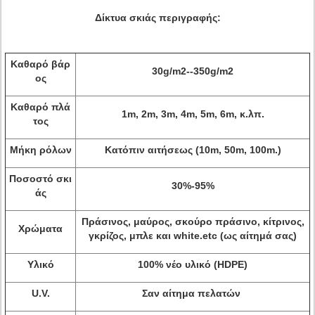
Δίκτυα σκιάς περιγραφής:
Καθαρό βάρ
30g/m2--350g/m2
ος
Καθαρό πλά
1m, 2m, 3m, 4m, 5m, 6m, κ.λπ.
τος
Μήκη ρόλων
Κατόπιν αιτήσεως (10m, 50m, 100m.)
Ποσοστό σκι
30%-95%
άς
Πράσινος, μαύρος, σκούρο πράσινο, κίτρινος,
Χρώματα
γκρίζος, μπλε και white.etc (ως αίτημά σας)
Υλικό
100% νέο υλικό (HDPE)
U.V.
Σαν αίτημα πελατών