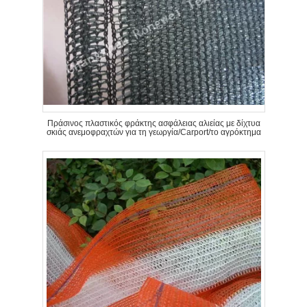
Πράσινος πλαστικός φράκτης ασφάλειας αλιείας με δίχτυα
σκιάς ανεμοφραχτών για τη γεωργία/Carport/το αγρόκτημα