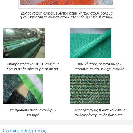
Ζωηρόχρωμη αλιεία με δίχτυα σκιάς κήπων στους ρόλους
ή κομμάτια για τη σκίαση στρωματοειδών φλεβών ή στεγών
Σκούρο πράσινο HDPE αλιεία με
Φιλική προς το περιβάλλον
δίχτυα σκιάς κήπων για τη σκίαση
πράσινη αλιεία με δίχτυα σκιάς
θερμοκηπίων/μπαλκονιών ή στεγών
θερμοκηπίων/κήπων υφασμάτων
Carport
σκιάς για την προστασία ήλιων
εγκαταστάσεων
τα προϊόντα tuohua σκιάζουν
Hdpe γεωργίας πλαστικοί δίκτυο
καθαρό
σκιάς/φράκτης σκιάς ήλιων που
πιάνει το μαύρο χρώμα 1.5X10M
Σχετικές αναζητήσεις: