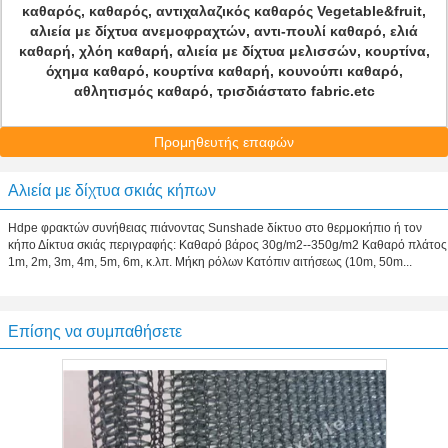
καθαρός, καθαρός, αντιχαλαζικός καθαρός Vegetable&fruit,
αλιεία με δίχτυα ανεμοφραχτών, αντι-πουλί καθαρό, ελιά
καθαρή, χλόη καθαρή, αλιεία με δίχτυα μελισσών, κουρτίνα,
όχημα καθαρό, κουρτίνα καθαρή, κουνούπι καθαρό,
αθλητισμός καθαρό, τρισδιάστατο fabric.etc
Προμηθευτής επαφών
Αλιεία με δίχτυα σκιάς κήπων
Hdpe φρακτών συνήθειας πιάνοντας Sunshade δίκτυο στο θερμοκήπιο ή τον
κήπο Δίκτυα σκιάς περιγραφής: Καθαρό βάρος 30g/m2--350g/m2 Καθαρό πλάτος
1m, 2m, 3m, 4m, 5m, 6m, κ.λπ. Μήκη ρόλων Κατόπιν αιτήσεως (10m, 50m...
Επίσης να συμπαθήσετε