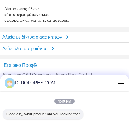
Δίκτυο σκιάς ήλιων
κήπος υφασμάτων σκιάς
ύφασμα σκιάς για τις εγκαταστάσεις
Αλιεία με δίχτυα σκιάς κήπων
Δείτε όλα τα προϊόντα
Εταιρικό Προφίλ
Shenzhen GSP Greenhouse Spare Parts Co.,Ltd
DJDOLORES.COM
Verified προμηθευτές
Trust Seal
Verified Suplier
4:49 PM
Good day, what product are you looking for?
Σπίτι
Όλα τα Προϊόντα