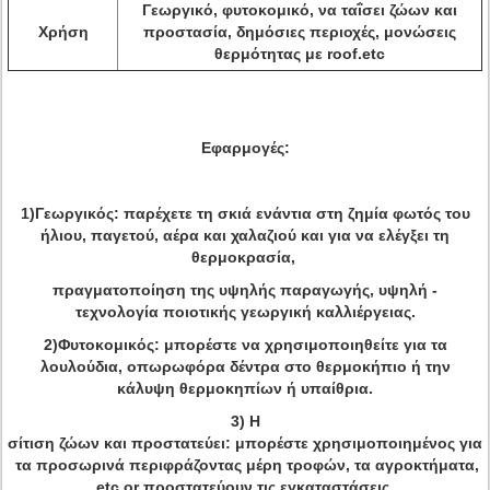
Γεωργικό, φυτοκομικό, να ταΐσει ζώων και
Χρήση
προστασία, δημόσιες περιοχές, μονώσεις
θερμότητας με roof.etc
Εφαρμογές:
1)Γεωργικός: παρέχετε τη σκιά ενάντια στη ζημία φωτός του
ήλιου, παγετού, αέρα και χαλαζιού και για να ελέγξει τη
θερμοκρασία,
πραγματοποίηση
της υψηλής παραγωγής,
υψηλή -
τεχνολογία ποιοτικής γεωργική καλλιέργειας.
2)Φυτοκομικός: μπορέστε να χρησιμοποιηθείτε για τα
λουλούδια, οπωρωφόρα δέντρα στο θερμοκήπιο ή την
κάλυψη θερμοκηπίων ή υπαίθρια.
3) Η
σίτιση ζώων και προστατεύει: μπορέστε χρησιμοποιημένος για
τα προσωρινά περιφράζοντας μέρη τροφών, τα αγροκτήματα,
etc.or προστατεύουν τις εγκαταστάσεις