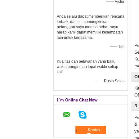
—— Victor
Anda selalu dapat memberikan rencana
terbaik, dan itu memungkinkan
pelanggan saya merasa hebat, saya
harap kami dapat memiliki kesempatan
lain untuk kerjasama.
Pe
—— Tim
Se
Ku
Kualitas dan pelayanan yang baik,
me
waktu pengiriman tepat waktu setiap
kali.
O
—— Rusia Seles
Ki
O
I 'm Online Chat Now
R
Pe
& 
ya
me