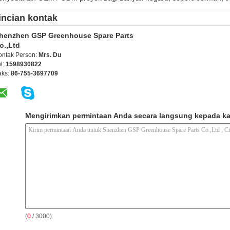
incian kontak
henzhen GSP Greenhouse Spare Parts
o.,Ltd
ontak Person:
Mrs. Du
l:
1598930822
aks:
86-755-3697709
Mengirimkan permintaan Anda secara langsung kepada k
(
0
/ 3000)