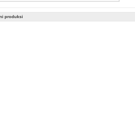
est 1
est 2
ni produksi