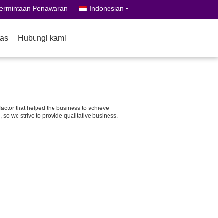
ermintaan Penawaran
Indonesian
tas
Hubungi kami
factor that helped the business to achieve
 so we strive to provide qualitative business.