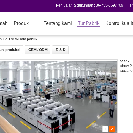
P
Penjualan & dukungan :
86-755-3697709
mah
Produk
Tentang kami
Tur Pabrik
Kontrol kuali
Co.,Ltd Wisata pabrik
Lini produksi
OEM / ODM
R & D
test 2
show 2 
success,
1
2