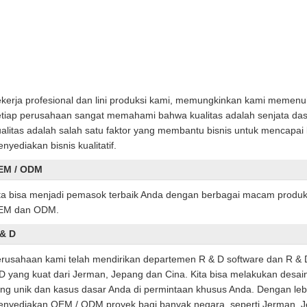
kerja profesional dan lini produksi kami, memungkinkan kami memenu
tiap perusahaan sangat memahami bahwa kualitas adalah senjata da
alitas adalah salah satu faktor yang membantu bisnis untuk mencapai
nyediakan bisnis kualitatif.
EM / ODM
ta bisa menjadi pemasok terbaik Anda dengan berbagai macam produ
EM dan ODM.
 & D
rusahaan kami telah mendirikan departemen R & D software dan R & 
D yang kuat dari Jerman, Jepang dan Cina. Kita bisa melakukan desa
ng unik dan kasus dasar Anda di permintaan khusus Anda. Dengan lebih
nyediakan OEM / ODM proyek bagi banyak negara, seperti Jerman, J