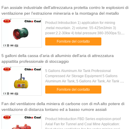
Fan assiale industriale dell'attrezzatura protetta contro le esplosioni di
ventilazione per l'estrazione mineraria e la montagna del metallo
Product Introduction 1) application for mining
,metal mountain. 2) volume: 55-425m3/min 3)
power:2.2-30kw 4) total pressure:380-3500pa 5)
axial fan YBT Series Coal Mine Explosion-proof
Fornitore del contatto
Axial Fan Feature: This ....
5 galloni della cassa d'aria di alluminio dell'aria di attrezzatura
appiattita professionale di stoccaggio
5 Gallons Aluminum Air Tank Professional
Compressed Air Storage Equipment 5 Gallons
Aluminum Air Tank, 5 Gallons Air Tank, Air Tank 5
Gallons Aluminum Air Tank/1.5 gallon tank Feature
Fornitore del contatto
1. Lightweight 2. 120V...
Fan del ventilatore della miniera di carbone con di mA alto potere di
ventilazione di distanza lontano ed a basso rumore assiali
Product Introduction FBD Series explosion-proof
Axial Fan for Tunnel and Coal Mine Application: