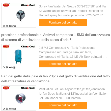
Spray Fan Water Jet Nozzle 30"24"20"18" Wall Fan
Keyword:fan,jet fan,wall fan Product Description
Hot sell spray fan water jet nozzle 30"24"20"18"
wall fan Our fans are suitable to be installed at: 1/
Fornitore del contatto
large ...
pressione professionale di Antivari compressa 1.5M3 dell'attrezzatura
di sistema di ventilazione della cassa d'aria 8
1.5 M3 Compressed Air Tank Professional
Compressed Air Storage Tank Air Tank,
Compressed Air Tank, 1.5 M3 Air Tank paintball air
tank generally cylinder, head, flange, receivership,
Fornitore del contatto
sealing elements and ...
Fan del getto delle pale di fan 20pcs del getto di ventilazione del tetto
dell'attrezzatura di ventilazione
Ventilation Jet Fan Keyword:fan,jet fan,ventilation
jet fan Specifications of 12' industrial fan Ventilation
Jet Fan Model NO. 300 Material
SS202/SS201/ss304 Amount of Blades 20pcs
Fornitore del contatto
Turbine Diameter 430mm ...