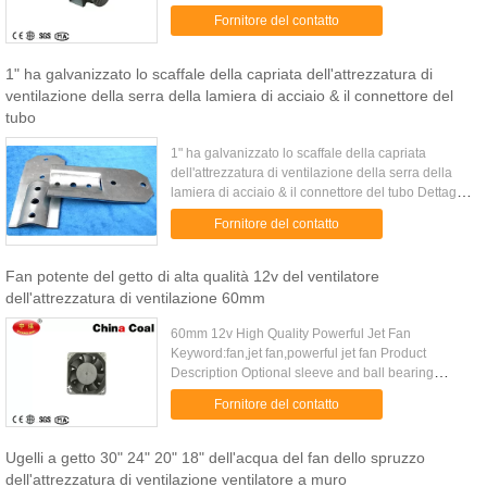
Ventilation, Ventilating Fan, Ventilation, Ventilator
Fornitore del contatto
Fan, ...
1" ha galvanizzato lo scaffale della capriata dell'attrezzatura di
ventilazione della serra della lamiera di acciaio & il connettore del
tubo
1" ha galvanizzato lo scaffale della capriata
dell'attrezzatura di ventilazione della serra della
lamiera di acciaio & il connettore del tubo Dettaglio
rapido: Lo scaffale della capriata di XTB & il
Fornitore del contatto
connettore ...
Fan potente del getto di alta qualità 12v del ventilatore
dell'attrezzatura di ventilazione 60mm
60mm 12v High Quality Powerful Jet Fan
Keyword:fan,jet fan,powerful jet fan Product
Description Optional sleeve and ball bearing
Sleeve bearing:(lower price) The sleeve was
Fornitore del contatto
imported from Germany Low cost ...
Ugelli a getto 30" 24" 20" 18" dell'acqua del fan dello spruzzo
dell'attrezzatura di ventilazione ventilatore a muro