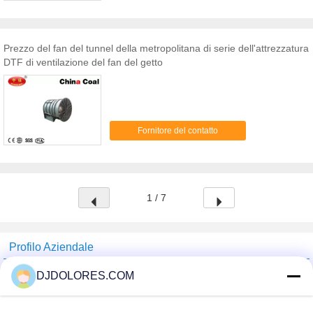
utilizzato per collegare uno scaffale della capriata
con un tubo in opposizione del sistema di
ventilazione della ferrovia della capriata.
Descrizione: Lo scaffale della capriata di XTB & il
Prezzo del fan del tunnel della metropolitana di serie dell'attrezzatura
connettore del tubo comprende due hanno
DTF di ventilazione del fan del getto
galvanizzato la lamiera di acciaio. Ogni strato ha 5
fori, 2 fori per lo scaffale di collegamento della
capriata, 3 fori per il collegamento del tubo in
opposizione. Questo connettore dello scaffale &
del tubo della capriata è forte ed ha tempo di lunga
vita. La sua manutenzione è molto facile. Mentre
Fornitore del contatto
corrono, lo scaffale della capriata & il connettore
del tubo non fa rumore. Applicazioni: Lo scaffale
della capriata di XTB & il connettore del tubo è
utilizzato per collegare uno scaffale della capriata
con un tubo in opposizione del sistema di
1 / 7
ventilazione della ferrovia della capriata.
Specifiche: Oggetto no. A24320100 Diametro
dell'asse 1" Peso 1.0kg Vantaggio competitivo: 1).
Lamiera di acciaio di alta qualità 2). Manutenzione
Profilo Aziendale
facile, prestazione affidabile e vita lunga.
Shenzhen GSP Greenhouse Spare Parts Co.,Ltd
DJDOLORES.COM
Fornitori Verified
Trust Seal
Verified Suplier