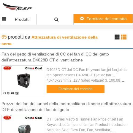
Fornitore del contatto
Prodotti
65
prodotti
da
Attrezzatura di ventilazione della
serra
Fan del getto di ventilazione di CC del fan di CC del getto
dell'attrezzatura D4028D CT di ventilazione
D4028D-CT Jet DC Fan Keyword:fan,jet fan,jet dc
fan Specifications D4028D-CT jet dc fan 1.
40x40x28mm 2. 12V (rated voltage) 3. 100.08
(mmH2O) 4. 37.14 (CFM) Other Products AC Axial
Fornitore del contatto
Fans & Blower DC Axial Fans ...
Prezzo del fan del tunnel della metropolitana di serie dell'attrezzatura
DTF di ventilazione del fan del getto
DTF Series Metro & Tunnel Fan Price of Jet Fan
Keyword:jet fan,tunnel fan,fan Product Introduction
Axial fan,Axial Flow Fan, Fan, Ventilator,