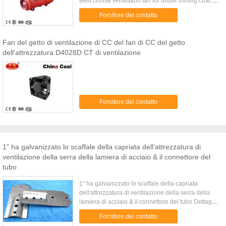
Best choise ventilation fan for under mining coal,
deep tunnel/ metal mining/ engineering tunnel
Fornitore del contatto
Function: far ...
Fan del getto di ventilazione di CC del fan di CC del getto
dell'attrezzatura D4028D CT di ventilazione
Fornitore del contatto
1" ha galvanizzato lo scaffale della capriata dell'attrezzatura di
ventilazione della serra della lamiera di acciaio & il connettore del
tubo
1" ha galvanizzato lo scaffale della capriata
dell'attrezzatura di ventilazione della serra della
lamiera di acciaio & il connettore del tubo Dettaglio
rapido: Lo scaffale della capriata di XTB & il
Fornitore del contatto
connettore del tubo (in due pezzi degli strati) è