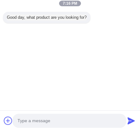
7:16 PM
Good day, what product are you looking for?
Casa
Tutti i prodotti
Circa noi
Contattaci
Richiedere un preventivo
Cambi la lingua
Sito pieno
Copyright © 2014 - 2025 djdolores.com.
All rights reserved.
Developed by
ECER