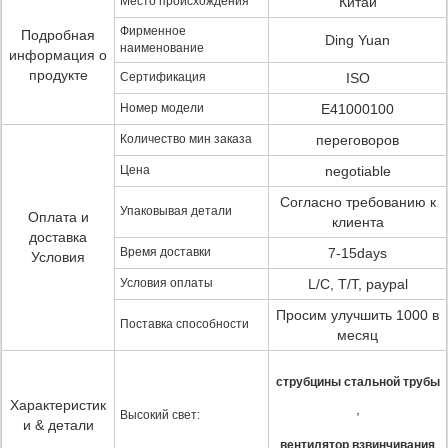
Место происхождения
Китай
Фирменное
Подробная
Ding Yuan
наименование
информация о
продукте
Сертификация
ISO
Номер модели
E41000100
Количество мин заказа
переговоров
Цена
negotiable
Согласно требованию к
Упаковывая детали
Оплата и
клиента
доставка
Время доставки
7-15days
Условия
Условия оплаты
L/C, T/T, paypal
Просим улучшить 1000 в
Поставка способности
месяц
струбцины стальной трубы
Характеристик
,
Высокий свет:
и & детали
вентилятор взвинчивания