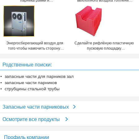
парника рамки и
выхлопного воздуха топления
вспомогательное оборудование,
воды с компрессором переченя
этап сада с одиночным ярусом
Copeland
Энергосберегающий воздух для
Сделайте рифлёную пластичную
того чтобы намочить сторону/
пусковую площадку
верхнюю часть системы
водостотьким 4mm слоя полости
отопления дуя R407C
PP листов рассекателя 5mm
Родственные поиски:
6mm
запасные части для парников зал
запасные части парников
струбцины стальной трубы
Запасные части парниковых
Осмотрите все продукты
Профиль компании