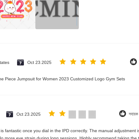
tates
Oct 23.2025
 One Piece Jumpsuit for Women 2023 Customized Logo Gym Sets
Oct 23.2025
সহায়
y is fantastic once you dial in the IPD correctly. The manual adjustment 
No more eye strain during long sessions. Highly recommend taking the ti