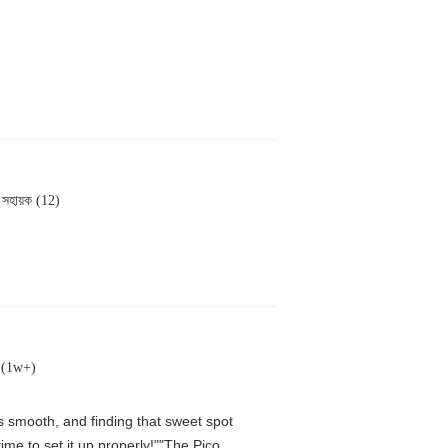
সহায়ক (12)
ক (1w+)
is smooth, and finding that sweet spot
me to set it up properly!""The Pico