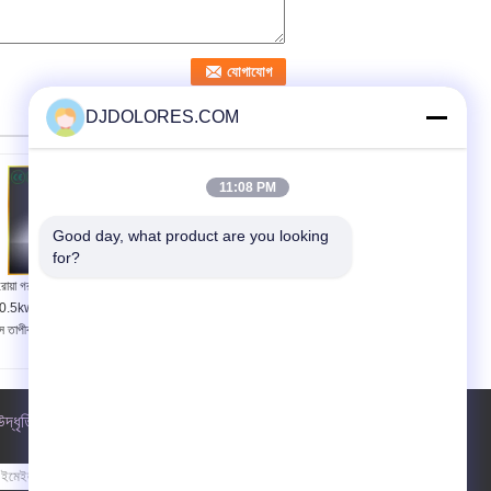
DJDOLORES.COM
11:08 PM
Good day, what product are you looking 
for?
রোয়া গরম জল 3.89 কপ
বাণিজ্যিক বায়ু জল হীট পাম্প
0.5kw গরম করার ক্ষমতা এয়ার
R407C, হোটেল প্রকল্পের জন্য
্স তাপীকরণ পাম্প
এক্সস্ট এয়ার হীট পাম্প
উদ্ধৃতির জন্য আবেদন
পাঠান