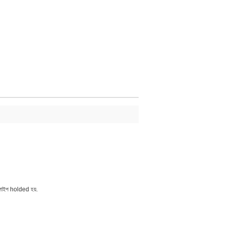
র পাইপ holded হয়.