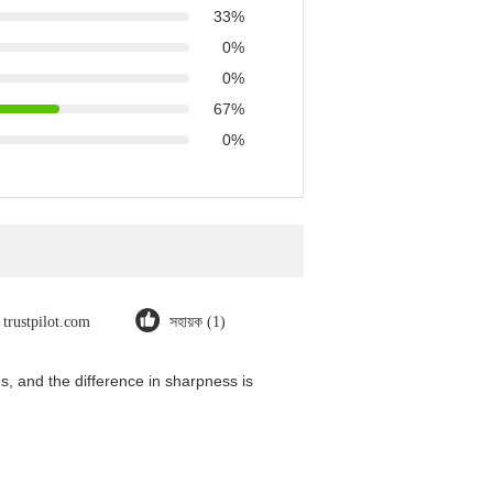
33%
0%
0%
67%
0%
trustpilot.com
সহায়ক (1)
, and the difference in sharpness is