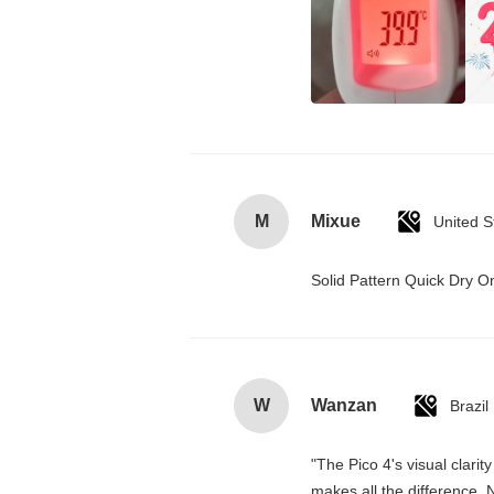
M
Mixue
United S
Solid Pattern Quick Dry
W
Wanzan
Brazil
"The Pico 4's visual clarit
makes all the difference. 