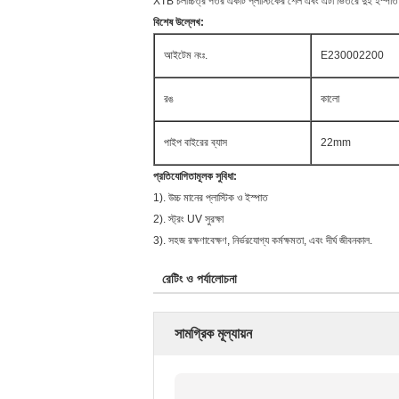
XTB চলচ্চিত্র পতর একটি প্লাস্টিকের শেল এবং এটা ভিতরে দুই ইস্পাত স
বিশেষ উল্লেখ:
আইটেম নংঃ.
E230002200
রঙ
কালো
পাইপ বাইরের ব্যাস
22mm
প্রতিযোগিতামূলক সুবিধা:
1). উচ্চ মানের প্লাস্টিক ও ইস্পাত
2). স্ট্রং UV সুরক্ষা
3). সহজ রক্ষণাবেক্ষণ, নির্ভরযোগ্য কর্মক্ষমতা, এবং দীর্ঘ জীবনকাল.
রেটিং ও পর্যালোচনা
সামগ্রিক মূল্যায়ন