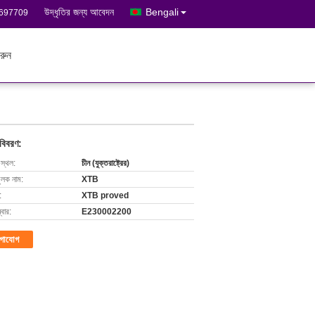
উদ্ধৃতির জন্য আবেদন
Bengali
3697709
রুন
 বিবরণ:
 স্থল:
চীন (যুক্তরাষ্ট্রের)
ুলক নাম:
XTB
:
XTB proved
বার:
E230002200
গাযোগ