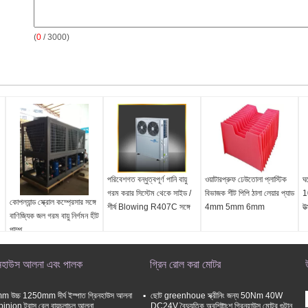
(
0
/ 3000)
পরিবেশগত বন্ধুত্বপূর্ণ পানি বায়ু
ওয়াটারপ্রুফ ঢেউতোলা প্লাস্টিক
ঘ
গরম করার সিস্টেম থেকে সাইড /
বিভাজক শীট পিপি ঠালা লেয়ার প্যাড
1
কোপল্যান্ড স্ক্রোল কম্প্রেসার সঙ্গে
শীর্ষ Blowing R407C সঙ্গে
4mm 5mm 6mm
উত
বাণিজ্যিক জল গরম বায়ু নির্গমন হীট
পাম্প
িনহাউস আলনা এবং পালক
গ্রিন রোল করা মোটর
 উচ্চ 1250mm দীর্ঘ ইস্পাত গ্রিনহাউস আলনা
ছোট greenhoue স্ক্রীনিং জন্য 50Nm 40W
pinion ট্রাস রেল বায়ুচলাচল আলনা
DC24V বৈদ্যুতিক অবশিষ্টাংশ গ্রিনহাউস মোটর গুটান