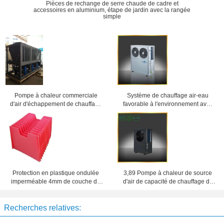
Pièces de rechange de serre chaude de cadre et
accessoires en aluminium, étape de jardin avec la rangée
simple
Pompe à chaleur commerciale
Système de chauffage air-eau
d'air d'échappement de chauffage
favorable à l'environnement avec
d'eau avec le compresseur de
le côté/dessus soufflant R407C
rouleau de Copeland
Protection en plastique ondulée
3,89 Pompe à chaleur de source
imperméable 4mm de couche de
d'air de capacité de chauffage de
cavité des intercalaires pp 5mm
la CANNETTE DE FIL 10.5kw pour
6mm
l'eau chaude domestique
Recherches relatives: