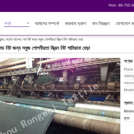
বিক্রয় :
86-755-
পণ্য
আমাদের সম্পর্কে
কারখানা ভ্রমণ
মান নিয়ন্ত্রণ
যোগাযোগ ক
ান্দা, গার্ডেন খালেদা শেড নিট জন্য সবুজ গোপনীয়তা স্ক্রিন নিট শামিয়ানা বেড়া
 শেড নিট জন্য সবুজ গোপনীয়তা স্ক্রিন নিট শামিয়ানা বেড়া
পণ্যের
Place 
পরিচিতিম
সাক্ষ্যদান
Model
প্রদান:
Minim
মূল্য: