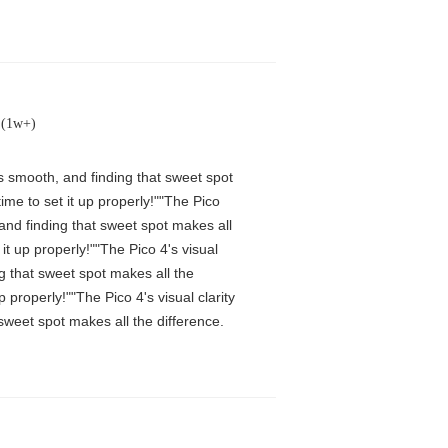
ক (1w+)
is smooth, and finding that sweet spot
me to set it up properly!""The Pico
 and finding that sweet spot makes all
t up properly!""The Pico 4's visual
ng that sweet spot makes all the
properly!""The Pico 4's visual clarity
 sweet spot makes all the difference.