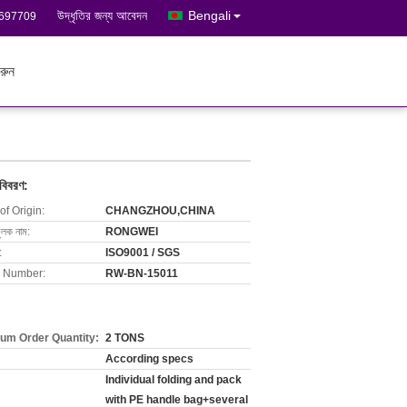
উদ্ধৃতির জন্য আবেদন
Bengali
3697709
রুন
 বিবরণ:
of Origin:
CHANGZHOU,CHINA
ুলক নাম:
RONGWEI
:
ISO9001 / SGS
 Number:
RW-BN-15011
um Order Quantity:
2 TONS
According specs
Individual folding and pack
with PE handle bag+several