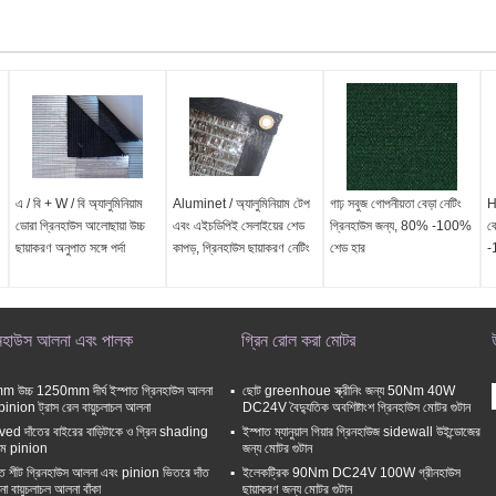
এ / বি + W / বি অ্যালুমিনিয়াম
Aluminet / অ্যালুমিনিয়াম টেপ
গাঢ় সবুজ গোপনীয়তা বেড়া নেটিং
H
ডোরা গ্রিনহাউস আলোছায়া উচ্চ
এবং এইচডিপিই সেলাইয়ের শেড
গ্রিনহাউস জন্য, 80% -100%
ব
ছায়াকরণ অনুপাত সঙ্গে পর্দা
কাপড়, গ্রিনহাউস ছায়াকরণ নেটিং
শেড হার
-
িনহাউস আলনা এবং পালক
গ্রিন রোল করা মোটর
 উচ্চ 1250mm দীর্ঘ ইস্পাত গ্রিনহাউস আলনা
ছোট greenhoue স্ক্রীনিং জন্য 50Nm 40W
pinion ট্রাস রেল বায়ুচলাচল আলনা
DC24V বৈদ্যুতিক অবশিষ্টাংশ গ্রিনহাউস মোটর গুটান
ed দাঁতের বাইরের বাড়িটাকে ও গ্রিন shading
ইস্পাত ম্যানুয়াল গিয়ার গ্রিনহাউজ sidewall উইন্ডোজের
টেম pinion
জন্য মোটর গুটান
াত শীট গ্রিনহাউস আলনা এবং pinion ভিতরে দাঁত
ইলেকট্রিক 90Nm DC24V 100W গ্রীনহাউস
া বায়ুচলাচল আলনা বাঁকা
ছায়াকরণ জন্য মোটর গুটান