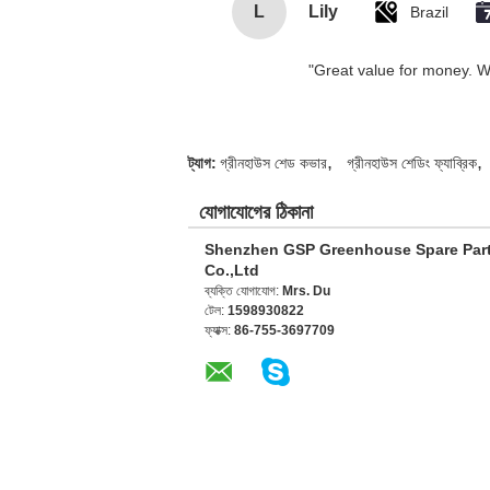
L
Lily
Brazil
"Great value for money. Wor
,
,
ট্যাগ:
গ্রীনহাউস শেড কভার
গ্রীনহাউস শেডিং ফ্যাব্রিক
যোগাযোগের ঠিকানা
Shenzhen GSP Greenhouse Spare Par
Co.,Ltd
ব্যক্তি যোগাযোগ:
Mrs. Du
টেল:
1598930822
ফ্যাক্স:
86-755-3697709