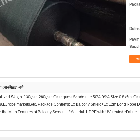
Packa
Deliv
Payme
Supply
যো
়া গোপনীয়তা পর্দা
ilized Weight 130gsm-280gsm On request Shade rate 50%-99% Size 0.8x5m .On req
ca,Europe markets,etc. Package Contents: 1x Balcony Shield+1x 12m Long Rope De
 the Main Features of Balcony Screen :- *Material: HDPE with UV treated *Fabric