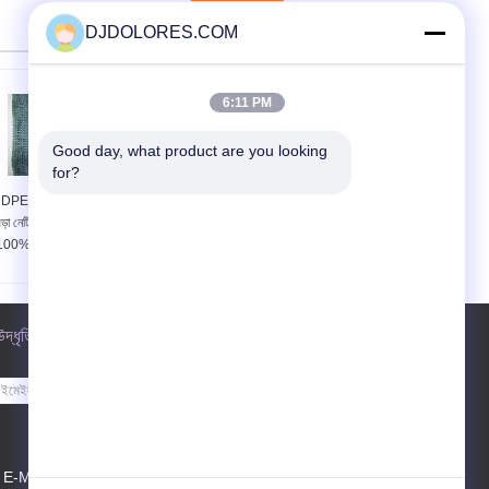
DJDOLORES.COM
6:11 PM
Good day, what product are you looking 
for?
DPE বিরোধী UV গোপনীয়তা
এ / বি + W / বি অ্যালুমিনিয়াম
েড়া নেটিং গ্রিনহাউস 80%
ডোরা গ্রিনহাউস আলোছায়া উচ্চ
100% শেড হার
ছায়াকরণ অনুপাত সঙ্গে পর্দা
উদ্ধৃতির জন্য আবেদন
পাঠান
E-Mail
সাইটম্যাপ
|