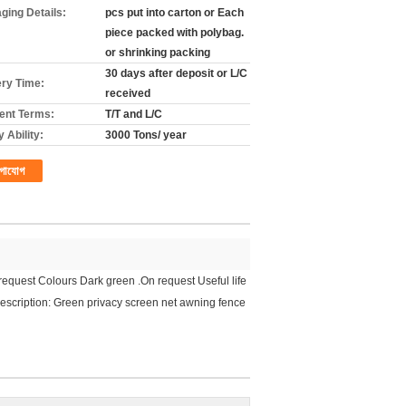
ging Details:
pcs put into carton or Each
piece packed with polybag.
or shrinking packing
30 days after deposit or L/C
ery Time:
received
nt Terms:
T/T and L/C
 Ability:
3000 Tons/ year
গাযোগ
uest Colours Dark green .On request Useful life
scription: Green privacy screen net awning fence