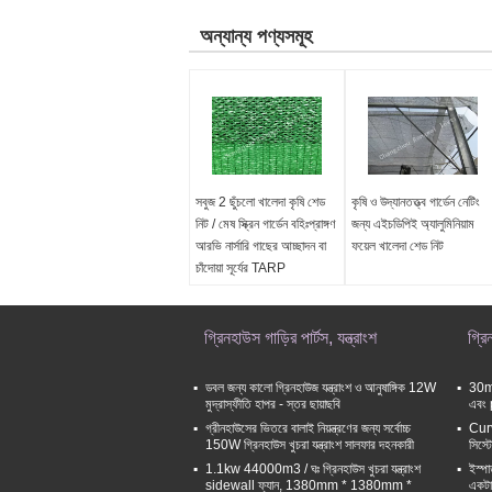
অন্যান্য পণ্যসমূহ
সবুজ 2 ছুঁচলো খালেদা কৃষি শেড
কৃষি ও উদ্যানতত্ত্ব গার্ডেন নেটিং
নিট / মেষ স্ক্রিন গার্ডেন বহিঃপ্রাঙ্গণ
জন্য এইচডিপিই অ্যালুমিনিয়াম
আরভি নার্সারি গাছের আচ্ছাদন বা
ফয়েল খালেদা শেড নিট
চাঁদোয়া সূর্যের TARP
গ্রিনহাউস গাড়ির পার্টস, যন্ত্রাংশ
গ্র
ডবল জন্য কালো গ্রিনহাউজ যন্ত্রাংশ ও আনুষাঙ্গিক 12W
30mm
মুদ্রাস্ফীতি হাপর - স্তর ছায়াছবি
এবং 
গ্রীনহাউসের ভিতরে বালাই নিয়ন্ত্রণের জন্য সর্বোচ্চ
Curv
150W গ্রিনহাউস খুচরা যন্ত্রাংশ সালফার দহনকারী
সিস্
1.1kw 44000m3 / ঘঃ গ্রিনহাউস খুচরা যন্ত্রাংশ
ইস্প
sidewall ফ্যান, 1380mm * 1380mm *
একটান