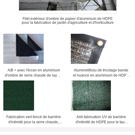
Filet extérieur d'ombre de papier d'aluminium de HDPE
pour la fabrication de jardin d'agriculture et d'horticulture
A/B + avec l'écran en aluminium
Aluminet/tissu de tricotage bande
d'ombre de serre chaude de rayure
et nuance en aluminium de HDPE,
de B avec le rapport élevé
fabrication d'ombrage de serre
d'ombrage
chaude
Fabrication vert-foncé de barrière
Anti fabrication UV de barrière
d'intimité pour la serre chaude,
d'intimité de HDPE pour le taux
taux de l'ombre 80%-100%
d'ombre de la serre chaude
80%-100%