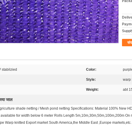
Packa
Deliv
Payme
Supply
संप
stabilzied
Color:
purpl
Style:
warp 
Weight:
abt 1
छाया जाल
agriculture shade netting / Mesh pond netting Specifications: Material 100% Ne
 available for width below 6 meter Rolls Length 5m,10m,30m,50m,100m,200m On re
Type Warp knitted Export market South America,the Middle East ,Europe markets,etc.