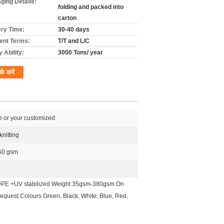
ging Details:
folding and packed into
carton
ery Time:
30-40 days
nt Terms:
T/T and L/C
 Ability:
3000 Tons/ year
र्क करें
e or your customized
knitting
50 gsm
w HDPE +UV stabilized Weight 35gsm-380gsm On
quest Colours Green, Black, White, Blue, Red,