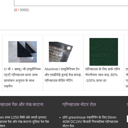
(
0
/ 3000)
ए / बी + डब्ल्यू / बी एल्यूमीनियम
Aluminet / एल्यूमिनियम टेप
ग्रीनहाउस के लिए डार्क ग्रीन
ए
पट्टी ग्रीनहाउस छाया उच्च
और एचडीपीई बुनाई शेड कपड़ा,
गोपनीयता जाल बाड़, 80%
ग
छायांकन अनुपात के साथ
ग्रीनहाउस शेडिंग नेटिंग
-100% छाया दर
ग
स्क्रीन
छ
ीनहाउस रैक और पंख काटना
ग्रीनहाउस मोटर रोल
 उच्च 1250 मिमी लंबे जस्ती इस्पात
छोटे greenhoue स्क्रीनिंग के लिए 50nm
नहाउस रैक और पंख काटना पुलिंदा रेल रैक
40W DC24V बिजली गियरबॉक्स ग्रीनहाउस
िलेशन
मोटर रोल