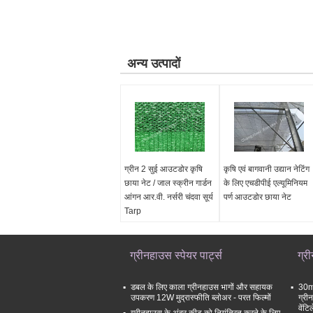
अन्य उत्पादों
ग्रीन 2 सुई आउटडोर कृषि
कृषि एवं बागवानी उद्यान नेटिंग
छाया नेट / जाल स्क्रीन गार्डन
के लिए एचडीपीई एल्यूमिनियम
आंगन आर.वी. नर्सरी चंदवा सूर्य
पर्ण आउटडोर छाया नेट
Tarp
ग्रीनहाउस स्पेयर पार्ट्स
ग्र
डबल के लिए काला ग्रीनहाउस भागों और सहायक
30mm
उपकरण 12W मुद्रास्फीति ब्लोअर - परत फिल्मों
ग्री
वेंट