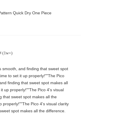
attern Quick Dry One Piece
क (1w+)
is smooth, and finding that sweet spot
me to set it up properly!""The Pico
 and finding that sweet spot makes all
t up properly!""The Pico 4's visual
ng that sweet spot makes all the
properly!""The Pico 4's visual clarity
 sweet spot makes all the difference.