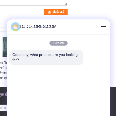
DJDOLORES.COM
3:02 PM
Good day, what product are you looking 
for?
चडीपीई विरोधी यूवी
डेक आंगन बालकनी पोर्च,
ोपनीयता बाड़ नेटिंग
बगीचा, आउटडोर छाया नेट के
्रीनहाउस 80% -100%
लिए ग्रीन गोपनीयता स्क्रीन
ाया दर के लिए
नेट शामियाना बाड़
एक बोली का अनुरोध
भेजें