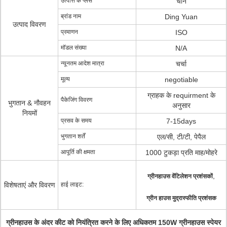
उत्पत्ति के प्लेस
चीन
ब्रांड नाम
Ding Yuan
उत्पाद विवरण
प्रमाणन
ISO
मॉडल संख्या
N/A
न्यूनतम आदेश मात्रा
चर्चा
मूल्य
negotiable
ग्राहक के requirment के
पैकेजिंग विवरण
भुगतान & नौवहन
अनुसार
नियमों
प्रसव के समय
7-15days
भुगतान शर्तें
एल/सी, टी/टी, पेपैल
आपूर्ति की क्षमता
1000 टुकड़ा प्रति माह/मोहरे
,
ग्रीनहाउस वेंटिलेशन प्रशंसकों
विशेषताएं और विवरण
हाई लाइट:
ग्रीन हाउस मुद्रास्फीति प्रशंसक
ग्रीनहाउस के अंदर कीट को नियंत्रित करने के लिए अधिकतम 150W ग्रीनहाउस स्पेयर