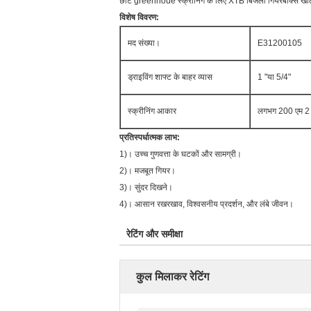
छोटे greenhoue स्क्रीनिंग के लिए XTB बिजली गियरबॉक्स खोलने 
विशेष विवरण:
मद संख्या।
E31200105
ड्राइविंग शाफ्ट के बाहर व्यास
1 "या 5/4"
स्क्रीनिंग आकार
लगभग 200 एम 2। स
प्रतिस्पर्धात्मक लाभ:
1)। उच्च गुणवत्ता के घटकों और सामग्री।
2)। मजबूत गियर।
3)। सुंदर दिखने।
4)। आसान रखरखाव, विश्वसनीय प्रदर्शन, और लंबे जीवन।
रेटिंग और समीक्षा
कुल मिलाकर रेटिंग