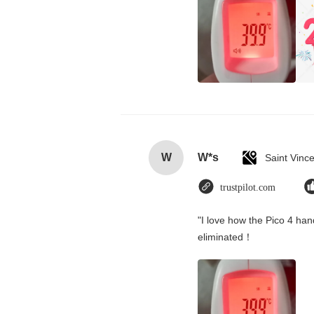
W
W*s
trustpilot.com
"I love how the Pico 4 hand
eliminated！