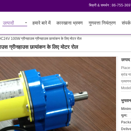
बिक्री & समर्थन :
86-755-369
उत्पादों
हमारे बारे में
कारखाना भ्रमण
गुणवत्ता नियंत्रण
संपर्क
DC24V 100W ग्रीनहाउस ग्रीनहाउस छायांकन के लिए मोटर रोल
स ग्रीनहाउस छायांकन के लिए मोटर रोल
उत्पाद
Place 
ब्रांड न
प्रमाणन
Model
भुगतान
Minim
मूल्य:
Packa
Deliv