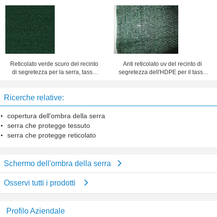
di B con l'alto rapporto di
dell'ombra, reticolato di
ombreggiatura
ombreggiatura della serra
Reticolato verde scuro del recinto
Anti reticolato uv del recinto di
di segretezza per la serra, tasso
segretezza dell'HDPE per il tasso
dell'ombra 80%-100%
dell'ombra della serra 80%-100%
Ricerche relative:
copertura dell'ombra della serra
serra che protegge tessuto
serra che protegge reticolato
Schermo dell'ombra della serra
Osservi tutti i prodotti
Profilo Aziendale