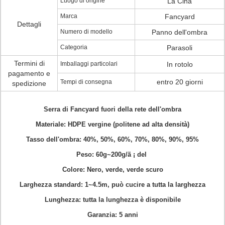
Luogo di origine
La Cina
Marca
Fancyard
Dettagli
Numero di modello
Panno dell'ombra
Categoria
Parasoli
Termini di
Imballaggi particolari
In rotolo
pagamento e
entro 20 giorni
Tempi di consegna
spedizione
Serra di Fancyard fuori della rete dell'ombra
Materiale: HDPE vergine (politene ad alta densità)
Tasso dell'ombra: 40%, 50%, 60%, 70%, 80%, 90%, 95%
Peso: 60g~200g/ã
¡ del

Colore: Nero, verde, verde scuro
Larghezza standard: 1~4.5m, può cucire a tutta la larghezza
Lunghezza: tutta la lunghezza è disponibile
Garanzia: 5 anni