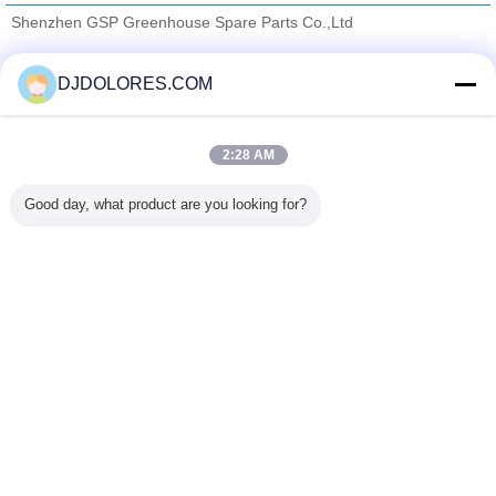
Shenzhen GSP Greenhouse Spare Parts Co.,Ltd
Fornitori Verified
DJDOLORES.COM
Trust Seal
Verified Suplier
2:28 AM
Casa
Good day, what product are you looking for?
Tutti i prodotti
Circa noi
Contattaci
Richiedere un preventivo
Cambi la lingua