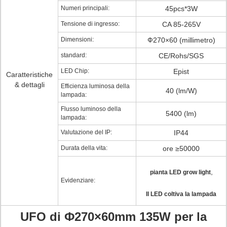
Numeri principali:
45pcs*3W
Tensione di ingresso:
CA 85-265V
Dimensioni:
Ф270×60 (millimetro)
standard:
CE/Rohs/SGS
LED Chip:
Epist
Caratteristiche
& dettagli
Efficienza luminosa della
40 (lm/W)
lampada:
Flusso luminoso della
5400 (lm)
lampada:
Valutazione del IP:
IP44
Durata della vita:
ore ≥50000
,
pianta LED grow light
Evidenziare:
Il LED coltiva la lampada
UFO di Ф270×60mm 135W per la