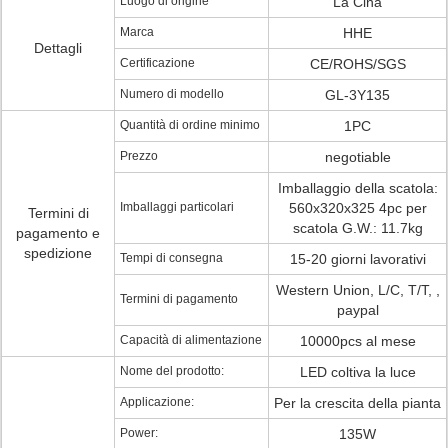
Luogo di origine
La Cina
Marca
HHE
Dettagli
Certificazione
CE/ROHS/SGS
Numero di modello
GL-3Y135
Quantità di ordine minimo
1PC
Prezzo
negotiable
Imballaggio della scatola:
Imballaggi particolari
560x320x325 4pc per
Termini di
scatola G.W.: 11.7kg
pagamento e
spedizione
Tempi di consegna
15-20 giorni lavorativi
Western Union, L/C, T/T, ,
Termini di pagamento
paypal
Capacità di alimentazione
10000pcs al mese
Nome del prodotto:
LED coltiva la luce
Applicazione:
Per la crescita della pianta
Power:
135W