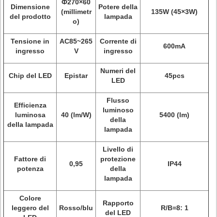
Ф270×60
Dimensione
Potere della
(millimetr
135W (45×3W)
del prodotto
lampada
o)
Tensione in
AC85~265
Corrente di
600mA
ingresso
V
ingresso
Numeri del
Chip del LED
Epistar
45pcs
LED
Flusso
Efficienza
luminoso
luminosa
40 (lm/W)
5400 (lm)
della
della lampada
lampada
Livello di
Fattore di
protezione
0,95
IP44
potenza
della
lampada
Colore
Rapporto
leggero del
Rosso/blu
R/B=8: 1
del LED