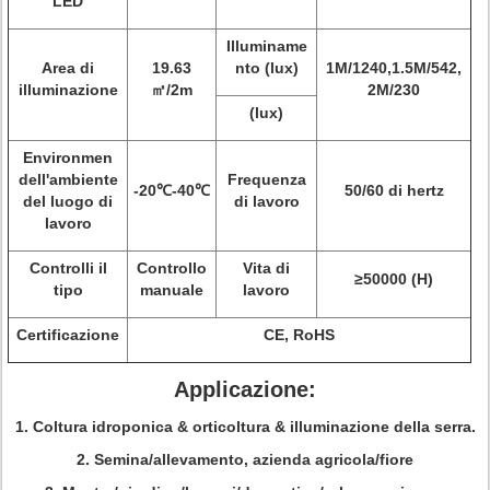
LED
Illuminame
Area di
19.63
nto (lux)
1M/1240,1.5M/542,
illuminazione
㎡/2m
2M/230
(lux)
Environmen
dell'ambiente
Frequenza
-20℃-40℃
50/60 di hertz
del luogo di
di lavoro
lavoro
Controlli il
Controllo
Vita di
≥50000 (H)
tipo
manuale
lavoro
Certificazione
CE, RoHS
Applicazione:
1. Coltura idroponica & orticoltura & illuminazione della serra.
2. Semina/allevamento, azienda agricola/fiore