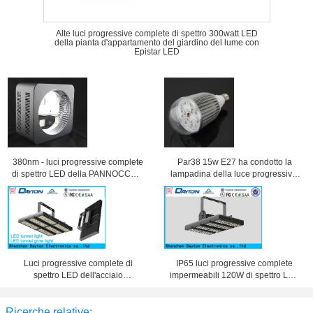
Alte luci progressive complete di spettro 300watt LED
della pianta d'appartamento del giardino del lume con
Epistar LED
380nm - luci progressive complete
Par38 15w E27 ha condotto la
di spettro LED della PANNOCCHIA
lampadina della luce progressiva,
840nm 300 watt con la lente + i
luce progressiva della pianta di
riflettori
Epistar LED per fiorire
Luci progressive complete di
IP65 luci progressive complete
spettro LED dell'acciaio
impermeabili 120W di spettro LED
inossidabile IP65 con 144PCS
con il driver di Meanwell
Epistar LED
Ricerche relative: