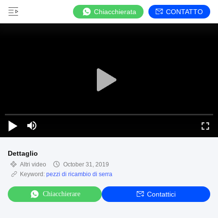
Chiacchierata
CONTATTO
Dettaglio
Altri video
October 31, 2019
Keyword:
pezzi di ricambio di serra
Chiacchierare
Contattici