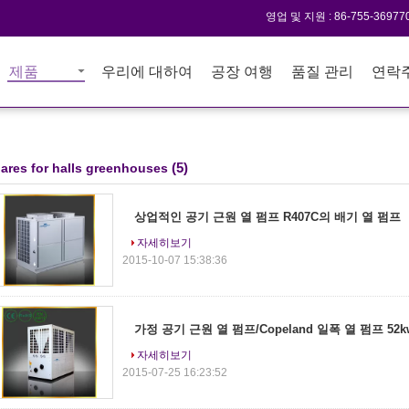
영업 및 지원 :
86-755-36977
제품
우리에 대하여
공장 여행
품질 관리
연락
(5)
ares for halls greenhouses
상업적인 공기 근원 열 펌프 R407C의 배기 열 펌프
자세히보기
2015-10-07 15:38:36
가정 공기 근원 열 펌프/Copeland 일폭 열 펌프 52k
자세히보기
2015-07-25 16:23:52