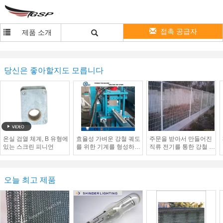
접촉 공급자
제품 소개
당신은 좋아할지도 모릅니다
온실 검열 체계, B 유형에
효율성 가벼운 강철 궤도
주문을 받아서 만들어진
있는 스크린 피니언
를 위한 기계를 형성하는
직류 전기를 통한 강철 담
0.4 - 1.2mm 금속 장식 못
두 배 랩 목가적인 담 전
목록
경 3.0 - 6.0mm
오늘 최고 제품