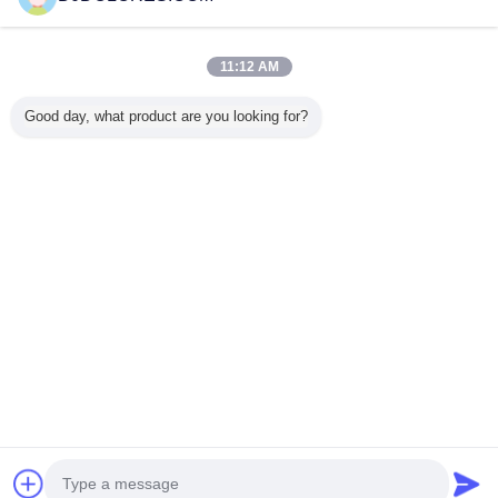
저희를 부르십시오
11:12 AM
홈
Good day, what product are you looking for?
모든 제품
사이트맵
연락처
견적 요청
언어를 바꾸십시오
가득 차있는 위치
Copyright © 2014 - 2025 djdolores.com.
All rights reserved.
Developed by
ECER