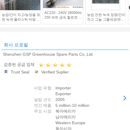
AC220 - 240V 28000lm
농업/간이 차고/농장을 위
농업 진한 녹색 정원/간이
250 와트 금속 할로겐 램
한 녹색 플라스틱 바람막
차고 그늘 그물세공/온실
프/금속 할로겐 전구
이 그늘 그물세공 안전 담
셰이딩
회사 프로필
Shenzhen GSP Greenhouse Spare Parts Co.,Ltd
검증된 공급 업체
Trust Seal
Verified Suplier
사업 유형:
Importer
Exporter
설립 년도:
2005
연간 매출:
5 million-10 million
주요 시장:
북아메리카
남아메리카
Western Europe
동아시아