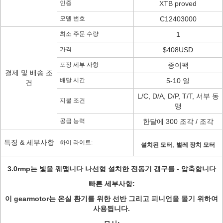
인증
XTB proved
모델 번호
C12403000
최소 주문 수량
1
가격
$408USD
포장 세부 사항
종이팩
결제 및 배송 조
배달 시간
5-10 일
건
L/C, D/A, D/P, T/T, 서부 동
지불 조건
맹
공급 능력
한달에 300 조각 / 조각
특징 & 세부사항
하이 라이트:
,
설치된 모터
벌레 장치 모터
3.0rmp는 빛을 꿰맵니다 나선형 설치한 전동기 갱구를 - 압축합니다
빠른 세부사항:
이 gearmotor는 온실 환기를 위한 선반 그리고 피니언을 몰기 위하여
사용됩니다.