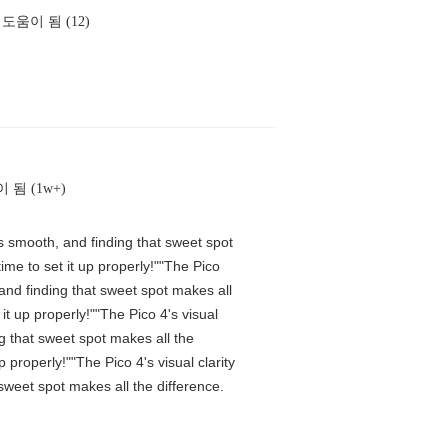
도움이 됨 (12)
 됨 (1w+)
is smooth, and finding that sweet spot
me to set it up properly!""The Pico
 and finding that sweet spot makes all
t up properly!""The Pico 4's visual
ng that sweet spot makes all the
properly!""The Pico 4's visual clarity
 sweet spot makes all the difference.