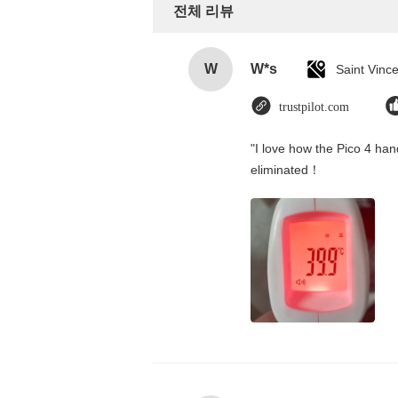
전체 리뷰
W
W*s
trustpilot.com
"I love how the Pico 4 hand
eliminated！