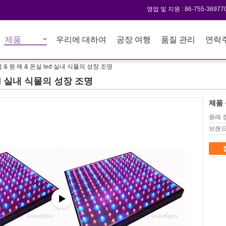
영업 및 지원 :
86-755-36977
제품
우리에 대하여
공장 여행
품질 관리
연락
법 & 원 예 & 온실 led 실내 식물의 성장 조명
led 실내 식물의 성장 조명
제품 
원래 
브랜드