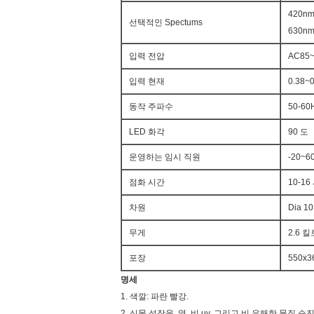
420n
선택적인 Spectums
630nm
입력 전압
AC85
입력 현재
0.38~
동작 주파수
50-60
LED 화각
90 도
운영하는 임시 직원
-20~6
점화 시간
10-16
차원
Dia 10.
무게
2.6 
포장
550x3
명세
1. 색깔: 파란 빨강.
2. 식물 성장을, 열, 비 uv, 그리고 비 유해한 물질 