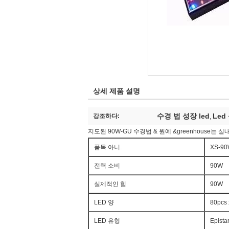
상세 제품 설명
수경 법 성장 led
Led
강조하다:
,
지도된 90W-GU 수경법 & 원예 &greenhouse는
품목 아니.
XS-9
전력 소비
90W
실제적인 힘
90W
LED 양
80pcs
LED 유형
Epista