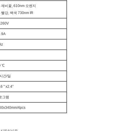
m 제비꽃, 610nm 오렌지
 빨강, 백색 730nm IR
~260V
0.9A
Hz
0 ℃
 시간/일
6 " x2.4”
킬로그램
60x340mm/4pcs
승진시키십시오.