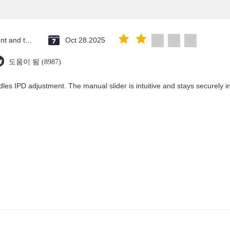
Saint Vincent and the Grenadines
Oct 28.2025
도움이 됨 (8987)
les IPD adjustment. The manual slider is intuitive and stays securely in