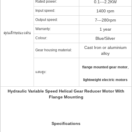
Rated power:
0.1---2.2KW
Input speed:
1400 rpm
Output speed:
7---280rpm
Warranty:
1 year
คุณลักษณะเด่น
Colour:
Blue/Silver
Cast Iron or aluminium
Gear housing material:
alloy
,
flange mounted gear motor
แสงสูง:
lightweight electric motors
Hydraulic Variable Speed Helical Gear Reducer Motor With
Flange Mounting
Specifications