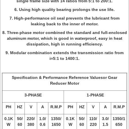
single frame size with 14 ratios from 5:1 to 200:1.
6. Using high quality bearing prolongs the use life.
7. High-performance oil seal prevents the lubricant from
leaking back to the inner of motor.
8. Three-phase motor combined the standard and full-enclosed
aluminum motor, which is good in waterproof, easy in heat
dissipation, high in running efficiency.
9. Modular combination extends the transmission ratio from
i=5:1 to 1400:1.
Specification & Performance Reference Valuesor Gear
Reducer Motor
3-PHASE
1-PHASE
PH
HZ
V
A
R.M.P
PH
HZ
V
A
R.M.P
0.1K
50/
220/
1.0/
1350/
0.1K
50/
110/
3.0/
1350/1
W
60
380
0.6
1650
W
60
220
1.5
650