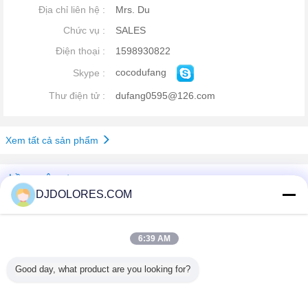
Địa chỉ liên hệ :
Mrs. Du
Chức vụ :
SALES
Điện thoại :
1598930822
cocodufang
Skype :
Thư điện tử :
dufang0595@126.com
Xem tất cả sản phẩm
hồ sơ công ty
DJDOLORES.COM
Shenzhen GSP Greenhouse Spare Parts Co.,Ltd
Nhà cung cấp xác nhận
6:39 AM
Trust Seal
Verified Suplier
Good day, what product are you looking for?
Nhà
Tất cả sản phẩm