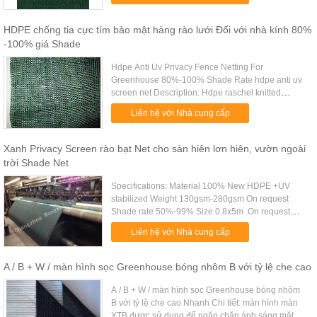
HDPE chống tia cực tím bảo mật hàng rào lưới Đối với nhà kính 80%
-100% giá Shade
Hdpe Anti Uv Privacy Fence Netting For
Greenhouse 80%-100% Shade Rate hdpe anti uv
screen net Description: Hdpe raschel knitted
netting High quality with anti uv High screen power
Liên hệ với Nhà cung cấp
with nice color and good air ....
Xanh Privacy Screen rào bạt Net cho sàn hiên lơn hiên, vườn ngoài
trời Shade Net
Specifications: Material 100% New HDPE +UV
stabilized Weight 130gsm-280gsm On request
Shade rate 50%-99% Size 0.8x5m .On request
Colours Dark green .On request Useful life 3-10
Liên hệ với Nhà cung cấp
years Type Warp knitted Export .....
A / B + W / màn hình sọc Greenhouse bóng nhôm B với tỷ lệ che cao
A / B + W / màn hình sọc Greenhouse bóng nhôm
B với tỷ lệ che cao Nhanh Chi tiết: màn hình màn
XTB được sử dụng để ngăn chặn ánh sáng mặt