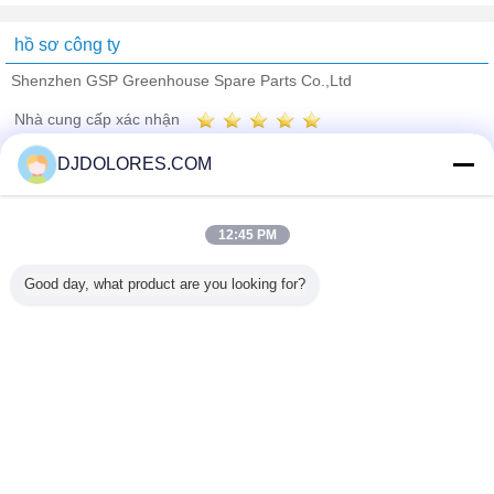
hồ sơ công ty
Shenzhen GSP Greenhouse Spare Parts Co.,Ltd
Nhà cung cấp xác nhận
Trust Seal
Verified Suplier
DJDOLORES.COM
Nhà
12:45 PM
Tất cả sản phẩm
Good day, what product are you looking for?
Về chúng tôi
Liên hệ với chúng tôi
Yêu cầu báo giá
Thay đổi ngôn ngữ