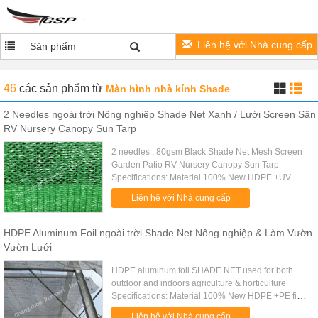
Liên hệ với Nhà cung cấp
Sản phẩm
46
các sản phẩm
từ
Màn hình nhà kính Shade
2 Needles ngoài trời Nông nghiệp Shade Net Xanh / Lưới Screen Sân
RV Nursery Canopy Sun Tarp
2 needles , 80gsm Black Shade Net Mesh Screen
Garden Patio RV Nursery Canopy Sun Tarp
Specifications: Material 100% New HDPE +UV
stabilized Weight 35gsm-380gsm On request
Liên hệ với Nhà cung cấp
Shade rate 10%-99% Net width Any size ....
HDPE Aluminum Foil ngoài trời Shade Net Nông nghiệp & Làm Vườn
Vườn Lưới
HDPE aluminum foil SHADE NET used for both
outdoor and indoors agriculture & horticulture
Specifications: Material 100% New HDPE +PE film
Weight 300gsm-380gsm On request Shade rate
Liên hệ với Nhà cung cấp