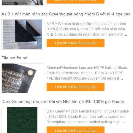
95%-99% Net width Any size is ...
A / B + W / màn hình sọc Greenhouse bóng nhôm B với tỷ lệ che cao
A / B + W / màn hình sọc Greenhouse bóng nhôm
B với tỷ lệ che cao Nhanh Chi tiết: màn hình màn
XTB được sử dụng để ngăn chặn ánh sáng mặt
trời đi vào một nhà kính. Nó là cần thiết để kiểm
Liên hệ với Nhà cung cấp
soát thời gian nở hoa. ...
File not found.
Aluminet/Aluminum tape and HDPE knitting Shade
Cloth Specifications: Material 100% New HDPE
+PE film Weight 300gsm-380gsm On request
Shade rate 95%-99% Net width Any size is
Liên hệ với Nhà cung cấp
available for width below 6 meter .....
Dark Green mật rào lưới Đối với Nhà kính, 80% -100% giá Shade
Dark Green Privacy Fence Netting For Greenhouse
, 80%-100% Shade Rate hdpe anti uv screen net
Description: Hdpe raschel knitted netting High
quality with anti uv High screen power with nice
Liên hệ với Nhà cung cấp
color and good air ....