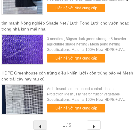
trời đi vào một nhà kính. Nó là cần thiết để kiểm
Liên hệ với Nhà cung cấp
soát thời gian nở hoa. ...
tím mạnh Nông nghiệp Shade Net / Lưới Pond Lưới cho vườn hoặc
trong nhà kính mái nhà
3 needles , 80gsm dark green stronger & heavier
agriculture shade netting / Mesh pond netting
Specifications: Material 100% New HDPE +UV
stabilized Weight 35gsm-380gsm On request
Liên hệ với Nhà cung cấp
Shade rate 10%-99% Net width .....
HDPE Greenhouse côn trùng điều khiển lưới / côn trùng bảo vệ Mesh
cho trái cây hay rau củ
Anti - insect screen . Insect control . Insect
Protection Mesh , Fly net for fruit or vegetable
Specifications: Material 100% New HDPE +UV
stabilized Weight 35gsm-200gsm On request
Liên hệ với Nhà cung cấp
Shade rate 10%-99% Net width ...
1 / 5