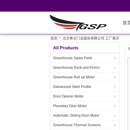
首
首页
北京希尔门业股份有限公司 工厂展示
All Products
Greenhouse Spare Parts
Greenhouse Rack and Pinion
Greenhouse Roll up Motor
Galvanized Steel Profile
Door Opener Motor
Planetary Gear Motor
Automatic Sliding Door Motor
Greenhouse Thermal Screens