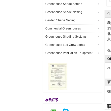
Greenhouse Shade Screen
Greenhouse Shade Netting
生
Garden Shade Netting
我
1
Commercial Greenhouses
北
Greenhouse Shading Systems
京
Greenhouse Led Grow Lights
在
Greenhouse Ventilation Equipment
O
3
研
拥
在线联系