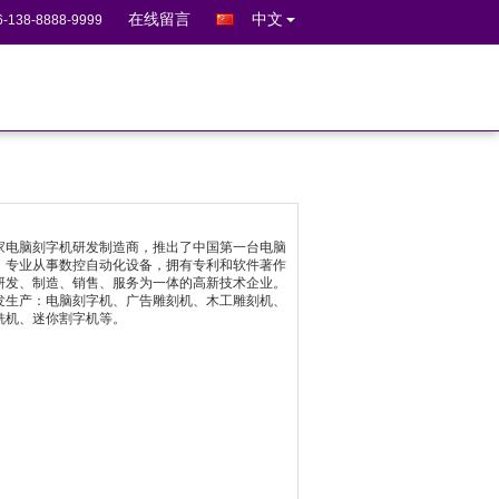
在线留言
中文
6-138-8888-9999
通过ISO9001国际质量认证，公司产品具有多项
关专业认证和国际认证。产品销往海外80多个国家
，“皮卡”已成为数控自动化设备领域的知名品牌。
电先后获得 “深圳市高新技术企业”，“深圳市电
高级团体会员”，“深圳市机械行业协会理事会员”等
号。