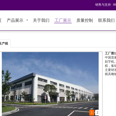
销售与支持 :
8
页
产品展示
关于我们
工厂展示
质量控制
联系我们
生产线
工厂图2
公司全面
国家有
和地区
创造机
子学会
荣誉称
1
2