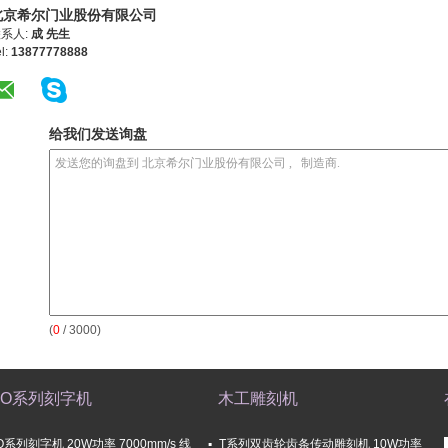
北京希尔门业股份有限公司
系人:
成 先生
l:
13877778888
给我们发送询盘
(
0
/ 3000)
TO系列刻字机
木工雕刻机
O系列刻字机 20W功率 7000mm/s 线
T系列双齿轮齿条传动雕刻机 10W功率