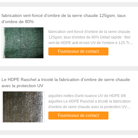
fabrication vert-foncé d'ombre de la serre chaude 125gsm, taux
d'ombre de 80%
fabrication vert-foncé d'ombre de la serre chaude
125gsm, taux d'ombre de 80% Détail rapide : filet
vert de HDPE anti et noir UV de l'ombre e-125 Très
utilisé pour les fermes, la serre chaude et
Fournisseur de contact
l'horticulture ...
Le HDPE Raschel a tricoté la fabrication d'ombre de serre chaude
avec la protection UV
aiguilles nettes d'anti nuance UV de HDPE 9/6
aiguilles Le HDPE Raschel a tricoté la fabrication
d'ombre de serre chaude avec la protection UV
Description : Fabrication tricotée par raschel de
Fournisseur de contact
HDPE De haute ...