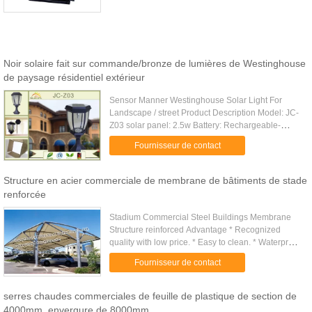
5950lm IP Rating IP66 ...
ultra_slim_ip66_waterproof_70_watt_led_flood_light_for
vous pla\\u00eet envoyez-moi plus d'informations sur 
imperm\\u00e9abilisent la lumi\\u00e8re d&#039;ino
l&#039;allumage de cours\",\"username\":\"Mrs. Du\"}"
Noir solaire fait sur commande/bronze de lumières de Westinghouse
de paysage résidentiel extérieur
Sensor Manner Westinghouse Solar Light For
Landscape / street Product Description Model: JC-
Z03 solar panel: 2.5w Battery: Rechargeable-
lithium battery 3.7V 4400mah LED light source
Fournisseur de contact
power: F5 LED lights ,1.3W ....
Structure en acier commerciale de membrane de bâtiments de stade
renforcée
Stadium Commercial Steel Buildings Membrane
Structure reinforced Advantage * Recognized
quality with low price. * Easy to clean. * Waterproof.
* Not be rusty & rotted * No beams and brackets. *
Fournisseur de contact
More freedom of ...
serres chaudes commerciales de feuille de plastique de section de
4000mm, envergure de 8000mm