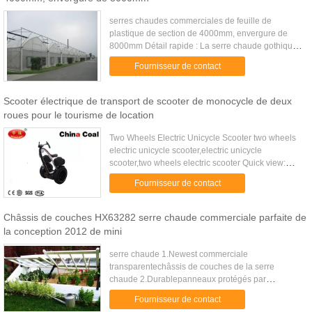
serres chaudes commerciales de feuille de
plastique de section de 4000mm, envergure de
8000mm Détail rapide : La serre chaude gothique
de style de XTB est particulièrement conçue pour
Fournisseur de contact
les cultivateurs ...
Scooter électrique de transport de scooter de monocycle de deux
roues pour le tourisme de location
Two Wheels Electric Unicycle Scooter two wheels
electric unicycle scooter,electric unicycle
scooter,two wheels electric scooter Quick view:
Adult Electric Scooters is also known as standing
Fournisseur de contact
scooter 2 wheel ...
Châssis de couches HX63282 serre chaude commerciale parfaite de
la conception 2012 de mini
serre chaude 1.Newest commerciale
transparentechâssis de couches de la serre
chaude 2.Durablepanneaux protégés par
3.UV4.Rust résistant1.108x105x53cm (3' 6" x3'5 ''
Fournisseur de contact
x1'7 »)2. Dégagez comme panneaux protégés en