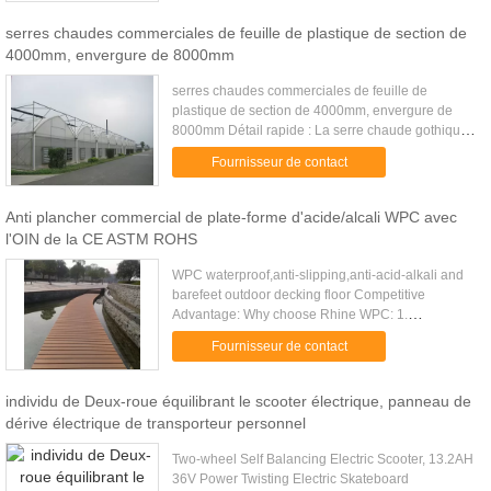
...
serres chaudes commerciales de feuille de plastique de section de
4000mm, envergure de 8000mm
serres chaudes commerciales de feuille de
plastique de section de 4000mm, envergure de
8000mm Détail rapide : La serre chaude gothique
de style de XTB est particulièrement conçue pour
Fournisseur de contact
les cultivateurs ...
Anti plancher commercial de plate-forme d'acide/alcali WPC avec
l'OIN de la CE ASTM ROHS
WPC waterproof,anti-slipping,anti-acid-alkali and
barefeet outdoor decking floor Competitive
Advantage: Why choose Rhine WPC: 1.
professional experiences in flooring
Fournisseur de contact
industry,OEM/ODM 2. We can assure the ...
individu de Deux-roue équilibrant le scooter électrique, panneau de
dérive électrique de transporteur personnel
Two-wheel Self Balancing Electric Scooter, 13.2AH
36V Power Twisting Electric Skateboard