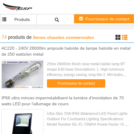
Fournisseur de contact
Produits
74
produits
de
Serres chaudes commerciales
AC220 - 240V 28000lm ampoule haloïde de lampe haloïde en métal
de 250 watts/en métal
250w 28000lm finish clear metal halide lamp BT
shape E40 base Descriptions: 1. High luminous
efficiency, energy saving, long life! 2. MH bulbs
deliver 25% more energy in the red and orange
Fournisseur de contact
spectrums as well as ...
IP66 ultra minces imperméabilisent la lumière d'inondation de 70
watts LED pour l'allumage de cours
Ultra Slim 70W IP66 Waterproof LED Flood Lights
Outdoor For Courtyards Lighting Specifications:
Model Number ISL-FL-70WAA Power Factor >0.95
Power 70W Beam Angle 120 Luminous Flux 5600-
75\"]],\"picurl\":\"\\/\\/img.djdolores.com\\/photo\\/pd10