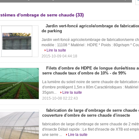
(33)
stèmes d'ombrage de serre chaude
Jardin vert-foncé agricole/ombrage de fabricati
de parking
Jardin vert-foncé agricole/ombrage de fabrication/serre c
modèle : 11108 * Matériel : HDPE * Poids : 80gr/sqm * Coule
Lire la suite
2015-10-09 04:44:18
Filets d'ombre de HDPE de longue durée/tissu 
serre chaude taux d'ombre de 10% - de 99%
La lumière du soleil noire de serre chaude de fabrication 
d'ombre protègent 1,5m x 80m Caractéristiques : Matér
35gsm...
Lire la suite
2015-10-08 02:22:43
fabrication de large d'ombrage de serre chaude 
couverture d'ombre de serre chaude d'insecte
fabrication de large d'ombrage de serre chaude de 2 mèt
d'insecte Détail rapide : Le filet d'insecte de XTB est e
une serre ...
Lire la suite