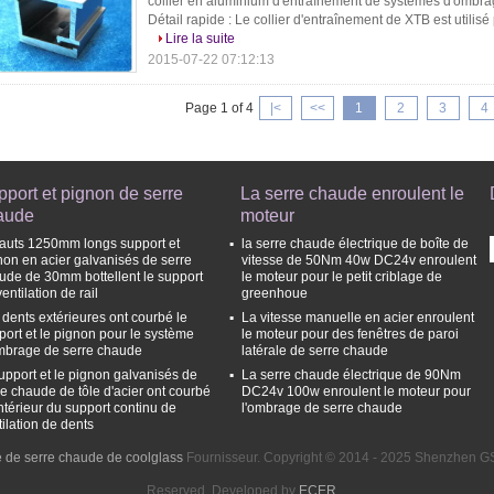
collier en aluminium d'entraînement de systèmes d'ombra
Détail rapide : Le collier d'entraînement de XTB est utilisé
Lire la suite
2015-07-22 07:12:13
Page 1 of 4
|<
<<
1
2
3
4
port et pignon de serre
La serre chaude enroulent le
aude
moteur
hauts 1250mm longs support et
la serre chaude électrique de boîte de
non en acier galvanisés de serre
vitesse de 50Nm 40w DC24v enroulent
ude de 30mm bottellent le support
le moteur pour le petit criblage de
entilation de rail
greenhoue
 dents extérieures ont courbé le
La vitesse manuelle en acier enroulent
port et le pignon pour le système
le moteur pour des fenêtres de paroi
mbrage de serre chaude
latérale de serre chaude
support et le pignon galvanisés de
La serre chaude électrique de 90Nm
re chaude de tôle d'acier ont courbé
DC24v 100w enroulent le moteur pour
intérieur du support continu de
l'ombrage de serre chaude
tilation de dents
de serre chaude de coolglass
Fournisseur. Copyright © 2014 - 2025 Shenzhen GS
Reserved. Developed by
ECER