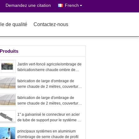
Demandez une citation
French
le de qualité
Contactez-nous
Produits
Jardin vert-foncé agricole/ombrage de
fabrication/serre chaude ombre de
parking
fabrication de large d'ombrage de
serre chaude de 2 mètres, couverture
d'ombre de serre chaude d'insecte
fabrication de large d'ombrage de
serre chaude de 2 mètres, couverture
d'ombre de serre chaude d'insecte
1" a galvanisé le connecteur en acier
de tube de support pour le système de
criblage de serre chaude
principaux systèmes en aluminium
d'ombrage de serre chaude de profil