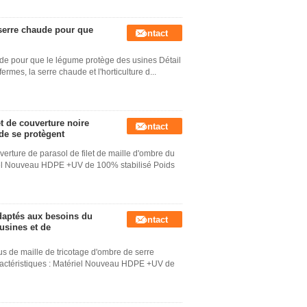
 serre chaude pour que
Contact
ude pour que le légume protège des usines Détail
ermes, la serre chaude et l'horticulture d...
et de couverture noire
Contact
ude se protègent
verture de parasol de filet de maille d'ombre du
iel Nouveau HDPE +UV de 100% stabilisé Poids
adaptés aux besoins du
Contact
usines et de
us de maille de tricotage d'ombre de serre
ractéristiques : Matériel Nouveau HDPE +UV de