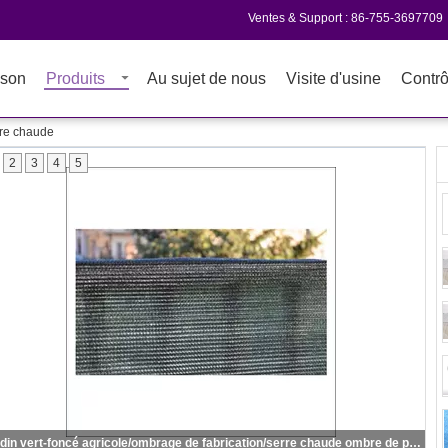
Ventes & Support :
86-755-3697709
son
Produits
Au sujet de nous
Visite d'usine
Contrô
re chaude
2
3
4
5
Jardin vert-foncé agricole/ombrage de fabrication/serre chaude ombre de parking