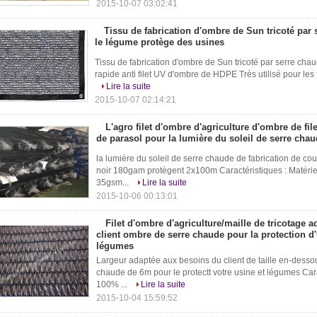
2015-10-07 03:02:41
Tissu de fabrication d'ombre de Sun tricoté par
le légume protège des usines
Tissu de fabrication d'ombre de Sun tricoté par serre cha
rapide anti filet UV d'ombre de HDPE Très utilisé pour les f
Lire la suite
2015-10-07 02:14:21
L'agro filet d'ombre d'agriculture d'ombre de fil
de parasol pour la lumière du soleil de serre cha
la lumière du soleil de serre chaude de fabrication de cou
noir 180gam protègent 2x100m Caractéristiques : Matér
35gsm...
Lire la suite
2015-10-06 00:13:01
Filet d'ombre d'agriculture/maille de tricotage 
client ombre de serre chaude pour la protection d'
légumes
Largeur adaptée aux besoins du client de taille en-desso
chaude de 6m pour le protectt votre usine et légumes Ca
100% ...
Lire la suite
2015-10-04 15:59:52