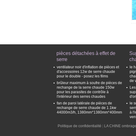
pièces détachées à effet de
Sup
serre
ch
ventilateur noir d'inflation de pièces et
le 
d'accessoires 12w de serre chaude
pig
pour le double - posez les films
cha
de v
brûleur maximum à soufre de pièces de
rechange de la serre chaude 150w
Les
pour les parasites de contrôle à
sup
l'intérieur des serres chaudes
d'o
fan de paroi latérale de pièces de
le 
rechange de serre chaude de 1.1kw
ser
44000m3/h, 1380mm*1380mm*400mm
à l'
ven
Politique de confidentialité
|
LA CHINE ombrage 