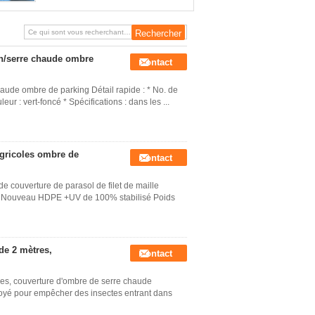
on/serre chaude ombre
Contact
haude ombre de parking Détail rapide : * No. de
ur : vert-foncé * Spécifications : dans les ...
agricoles ombre de
Contact
de couverture de parasol de filet de maille
iel Nouveau HDPE +UV de 100% stabilisé Poids
de 2 mètres,
Contact
res, couverture d'ombre de serre chaude
mployé pour empêcher des insectes entrant dans