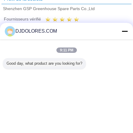
Shenzhen GSP Greenhouse Spare Parts Co.,Ltd
Fournisseurs vérifié
Trust Seal
Verified Suplier
DJDOLORES.COM
Accueil
9:11 PM
Tous les produits
Good day, what product are you looking for?
Au sujet de nous
Contactez-nous
Demande de soumission
Changez la langue