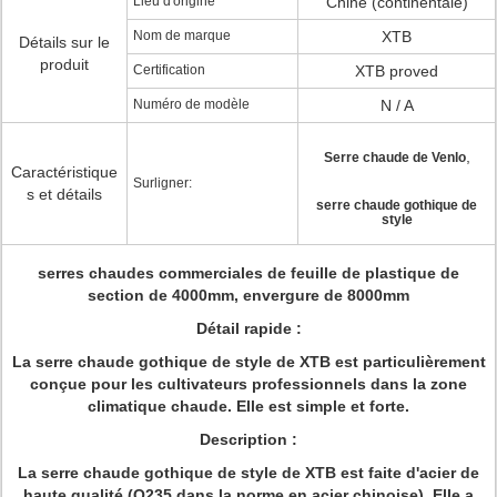
Lieu d'origine
Chine (continentale)
Nom de marque
XTB
Détails sur le
produit
Certification
XTB proved
Numéro de modèle
N / A
,
Serre chaude de Venlo
Caractéristique
Surligner:
s et détails
serre chaude gothique de
style
serres chaudes commerciales de feuille de plastique de
section de 4000mm, envergure de 8000mm
Détail rapide :
La serre chaude gothique de style de XTB est particulièrement
conçue pour les cultivateurs professionnels dans la zone
climatique chaude. Elle est simple et forte.
Description :
La serre chaude gothique de style de XTB est faite d'acier de
haute qualité (Q235 dans la norme en acier chinoise). Elle a