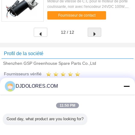
Moteur de vitesse de C.C pour le moteur de porte
coulissante, noir avec l'encodeur 24VDC 100W
Description : 1,10 ans d'expérience 2.ISO900, CE
Fournisseur de contact
diplômée ...
12 / 12
Profil de la société
Shenzhen GSP Greenhouse Spare Parts Co.,Ltd
Fournisseurs vérifié
Trust Seal
Verified Suplier
DJDOLORES.COM
Accueil
11:50 PM
Tous les produits
Good day, what product are you looking for?
Au sujet de nous