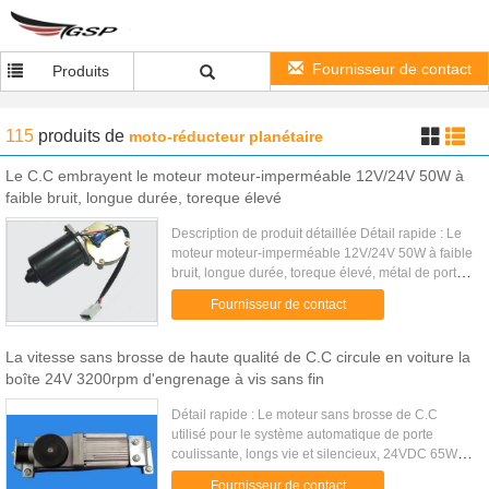
Fournisseur de contact
Produits
115
produits
de
moto-réducteur planétaire
Le C.C embrayent le moteur moteur-imperméable 12V/24V 50W à
faible bruit, longue durée, toreque élevé
Description de produit détaillée Détail rapide : Le
moteur moteur-imperméable 12V/24V 50W à faible
bruit, longue durée, toreque élevé, métal de porte
de garage de C.C embraye, durable Description :
Fournisseur de contact
L'aimant ...
La vitesse sans brosse de haute qualité de C.C circule en voiture la
boîte 24V 3200rpm d'engrenage à vis sans fin
Détail rapide : Le moteur sans brosse de C.C
utilisé pour le système automatique de porte
coulissante, longs vie et silencieux, 24VDC 65W,
4200RPM, ceci est le style le plus populaire du
Fournisseur de contact