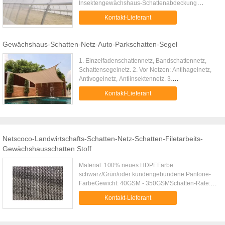
Insektengewächshaus-Schattenabdeckung
Schnelles Detail: XTB-Insektennetz wird benutzt,
Kontakt-Lieferant
um die Insekten zu verhindern, die in ein
Gewächshaus einsteigen. ...
Gewächshaus-Schatten-Netz-Auto-Parkschatten-Segel
1. Einzelfadenschattennetz, Bandschattennetz,
Schattensegelnetz. 2. Vor Netzen: Antihagelnetz,
Antivogelnetz, Antiinsektennetz. 3.
BauSicherheitsnetz: Baugerüstnetz,
Kontakt-Lieferant
Rückstandfiletarbeit, Frachtfiletarbeit 4.
PETfischernetz, Nylonfischnetz 5. Sportgeflecht:
Fußballnetz, Tennisnetz, Volleyballnetz, Basketball
Nettoetc. Sonnenschutznetz Spezifikation: (andere
Arten gemäß Ihres Antrags) Breite: 1) rundes Garn:
Netscoco-Landwirtschafts-Schatten-Netz-Schatten-Filetarbeits-
1m ~6m; 2) flaches Garn: 1m~6m Länge: Kann
Gewächshausschatten Stoff
gemäß Ihrer Anforderungen besonders angefertigt
werden Schattenrate: 30% - 95% oder als Ihr
Material: 100% neues HDPEFarbe:
Antrag. Gewicht: 50G/M2~340G/M2 Farbe: Grünes,
schwarz/Grün/oder kundengebundene Pantone-
dunkelgrünes, schwarzes, gelbes, graues, blaues,
FarbeGewicht: 40GSM - 350GSMSchatten-Rate:
silbernes u. weißes, silbernes u. grünes,
30%-95%Breite: 1m-8m (über 8 m, Bedarf zu
schwarzes u. weißes, schwarzes u. grünes,
Kontakt-Lieferant
nähen)Länge: 100m eine Rolle/oder, wie
schwarzes u. blaues etc. Materialien: Jungfrau
besonders angefertigtGarantie: 5
HDPE, PET und bereiten PET beide auf.
JahreEigenschaft: beständige UVstrahlen,
Verwendung: Schattennetz hat viel Verwendung,