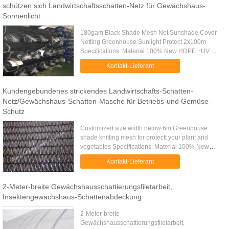
schützen sich Landwirtschaftsschatten-Netz für Gewächshaus-
Sonnenlicht
180gam Black Shade Mesh Net Sunshade Cover
Netting Greenhouse Sunlight Protect 2x100m
Specifications: Material 100% New HDPE +UV
stabilized Weight 35gsm-380gsm On request
Kontakt-Lieferant
Shade rate 10%-99% Net width Any size ....
Kundengebundenes strickendes Landwirtschafts-Schatten-
Netz/Gewächshaus-Schatten-Masche für Betriebs-und Gemüse-
Schutz
Customized size width below 6m Greenhouse
shade knitting mesh for protectt your plant and
vegetables​ Specifications: Material 100% New
HDPE +UV stabilized Weight 35gsm-380gsm On
Kontakt-Lieferant
request Shade rate 10%-99% Net ...
2-Meter-breite Gewächshausschattierungsfiletarbeit,
Insektengewächshaus-Schattenabdeckung
2-Meter-breite
Gewächshausschattierungsfiletarbeit,