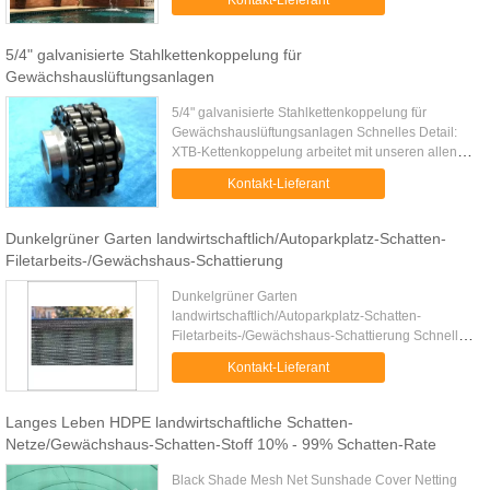
Kontakt-Lieferant
Rückstandfiletarbeit, Frachtfiletarbeit 4. ...
5/4" galvanisierte Stahlkettenkoppelung für
Gewächshauslüftungsanlagen
5/4" galvanisierte Stahlkettenkoppelung für
Gewächshauslüftungsanlagen Schnelles Detail:
XTB-Kettenkoppelung arbeitet mit unseren allen
Getriebemotoren und wird verwendet, um die
Kontakt-Lieferant
Abtriebswelle von Getriebemotor...
Dunkelgrüner Garten landwirtschaftlich/Autoparkplatz-Schatten-
Filetarbeits-/Gewächshaus-Schattierung
Dunkelgrüner Garten
landwirtschaftlich/Autoparkplatz-Schatten-
Filetarbeits-/Gewächshaus-Schattierung Schnelles
Detail: * Modellnr.: 11108 * Material: HDPE *
Kontakt-Lieferant
Gewicht: 80gr/sqm * Farbe: dunkelgrün *
Spezifikation...
Langes Leben HDPE landwirtschaftliche Schatten-
Netze/Gewächshaus-Schatten-Stoff 10% - 99% Schatten-Rate
Black Shade Mesh Net Sunshade Cover Netting