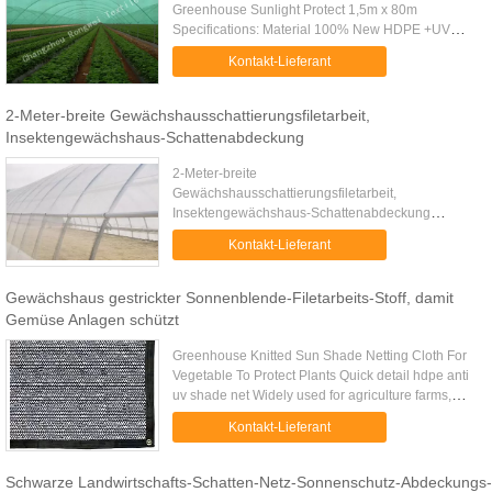
Greenhouse Sunlight Protect 1,5m x 80m
Specifications: Material 100% New HDPE +UV
stabilized Weight 35gsm-380gsm On request
Kontakt-Lieferant
Shade rate 10%-99% Net width Any size is ....
2-Meter-breite Gewächshausschattierungsfiletarbeit,
Insektengewächshaus-Schattenabdeckung
2-Meter-breite
Gewächshausschattierungsfiletarbeit,
Insektengewächshaus-Schattenabdeckung
Schnelles Detail: XTB-Insektennetz wird benutzt,
Kontakt-Lieferant
um die Insekten zu verhindern, die in ein
Gewächshaus einsteigen. ...
Gewächshaus gestrickter Sonnenblende-Filetarbeits-Stoff, damit
Gemüse Anlagen schützt
Greenhouse Knitted Sun Shade Netting Cloth For
Vegetable To Protect Plants Quick detail hdpe anti
uv shade net Widely used for agriculture farms,
greenhouse and horticulture Description: Hdpe
Kontakt-Lieferant
raschel knitted .....
Schwarze Landwirtschafts-Schatten-Netz-Sonnenschutz-Abdeckungs-