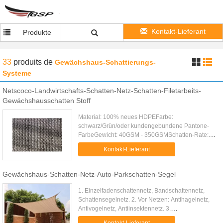
Kontakt-Lieferant
Produkte
33
produits
de
Gewächshaus-Schattierungs-
Systeme
Netscoco-Landwirtschafts-Schatten-Netz-Schatten-Filetarbeits-
Gewächshausschatten Stoff
Material: 100% neues HDPEFarbe:
schwarz/Grün/oder kundengebundene Pantone-
FarbeGewicht: 40GSM - 350GSMSchatten-Rate:
30%-95%Breite: 1m-8m (über 8 m, Bedarf zu
Kontakt-Lieferant
nähen)Länge: 100m eine Rolle/oder, wie
besonders ...
Gewächshaus-Schatten-Netz-Auto-Parkschatten-Segel
1. Einzelfadenschattennetz, Bandschattennetz,
Schattensegelnetz. 2. Vor Netzen: Antihagelnetz,
Antivogelnetz, Antiinsektennetz. 3.
BauSicherheitsnetz: Baugerüstnetz,