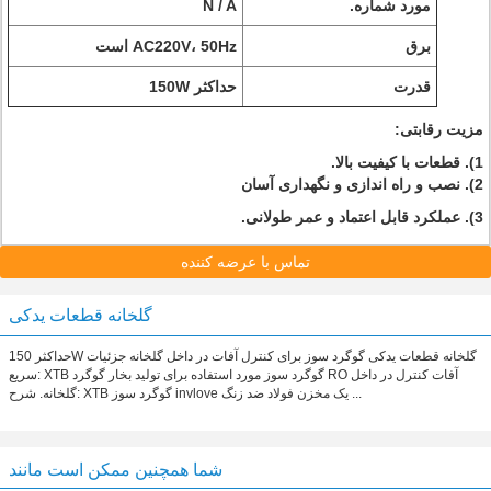
مورد شماره.
N / A
برق
AC220V، 50Hz است
قدرت
حداکثر 150W
مزیت رقابتی:
1). قطعات با کیفیت بالا.
2). نصب و راه اندازی و نگهداری آسان
3). عملکرد قابل اعتماد و عمر طولانی.
تماس با عرضه کننده
گلخانه قطعات یدکی
حداکثر 150W گلخانه قطعات یدکی گوگرد سوز برای کنترل آفات در داخل گلخانه جزئیات
سریع: XTB گوگرد سوز مورد استفاده برای تولید بخار گوگرد RO آفات کنترل در داخل
گلخانه. شرح: XTB گوگرد سوز invlove یک مخزن فولاد ضد زنگ ...
شما همچنین ممکن است مانند