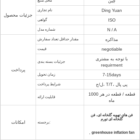
چین
محل منبع
Ding Yuan
نام تجاری
جزئیات محصول
ISO
گواهی
N / A
شماره مدل
مذاکره
مقدار حداقل تعداد سفارش
negotiable
قیمت
با توجه به مشتری
جزئیات بسته بندی
requirment
پرداخت
7-15days
زمان تحویل
ل/ج، T/T، پی پال
شرایط پرداخت
1000 قطعه / قطعه در هر
قابلیت ارائه
ماه
فن های تهویه گلخانه ای، فن
گلخانه ای تورم
امکانات
برجسته:
,
greenhouse inflation fan