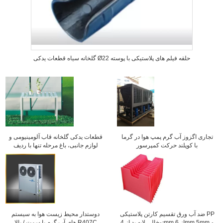
گلخانه سیاه قطعات یدکی Ø22 حلقه فیلم های پلاستیکی با پوسته
تجاری اگزوز آب گرم پمپ هوا در گرما
قطعات یدکی گلخانه قاب آلومینیومی و
با کوپلند حرکت کمپرسور
لوازم جانبی، باغ مرحله تنها با ردیف
ضد آب ورق تقسیم کارتن پلاستیکی PP
دوستدار محیط زیست هوا به سیستم
توخالی لایه پد از 4mm از 6mm ​​5mm و
های آب گرم با سمت / بالا R407C