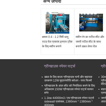
अन्य उत्पादों
क्षमता 0.4 - 1.2 मिमी धातु
मशीन रंग का स्टील शीट और
स्टड रोल प्रकाश इस्पात ट्रैक
जस्ती स्टील शीट के साथ
के लिए मशीन बनाने
बनाने डबल लेयर रोल
ग्रीनहाउस स्पेयर पार्ट्स
ग्र
डबल के लिए काला ग्रीनहाउस भागों और सहायक
30mm
उपकरण 12W मुद्रास्फीति ब्लोअर - परत फिल्मों
ग्री
वेंट
ग्रीनहाउस के अंदर कीट को नियंत्रित करने के लिए
अधिकतम 150W ग्रीनहाउस स्पेयर पार्ट्स सल्फर
बाहर
बर्नर
प्रण
1.1kw 44000m3 / एच ग्रीनहाउस स्पेयर पार्ट्स
जस्त
sidewall प्रशंसक, 1380mm * 1380mm *
अंदर
400mm