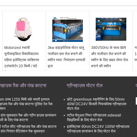
Motorized स्थायी
3kw हाइड्रोलिक मोटर धातु
380V50Hz के साथ IBR
न
यूनीसाइकिल विश्वविद्यालय
नालीदार छत रोल बनाने की
और नालीदार रोल बनाने की
1
पहिया इलेक्ट्रिक व्यक्तिगत
मशीन स्वत: नियंत्रण प्रणाली
मशीन के लिए डबल लेयर रोल
म
ट्रांसपोर्टर 20 किमी / घंटे
द्वारा
बनाने की मशीन
मैक्स
ीनहाउस रैक और पंख काटना
ग्रीनहाउस मोटर रोल
 उच्च 1250 मिमी लंबे जस्ती इस्पात
छोटे greenhoue स्क्रीनिंग के लिए 50nm
नहाउस रैक और पंख काटना पुलिंदा रेल रैक
40W DC24V बिजली गियरबॉक्स ग्रीनहाउस
िलेशन
मोटर रोल
 दांत घुमावदार रैक और ग्रीन हाउस छायांकन
स्टील मैनुअल गियर ग्रीनहाउस sidewall
ाली के लिए पंख काटना
खिड़कियों के लिए मोटर रोल
ी स्टील शीट ग्रीनहाउस रैक और पंख काटना
इलेक्ट्रिक 90nm DC24V 100W ग्रीनहाउस
 दांत निरंतर वेंटिलेशन रैक घुमावदार
ग्रीनहाउस छायांकन के लिए मोटर रोल