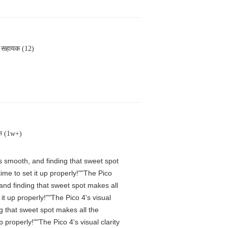
सहायक (12)
क (1w+)
is smooth, and finding that sweet spot
me to set it up properly!""The Pico
 and finding that sweet spot makes all
t up properly!""The Pico 4's visual
ng that sweet spot makes all the
properly!""The Pico 4's visual clarity