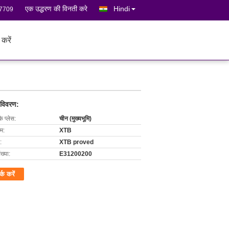
एक उद्धरण की विनती करे
Hindi
7709
 करें
 विवरण:
के प्लेस:
चीन (मुख्यभूमि)
ाम:
XTB
:
XTB proved
ख्या:
E31200200
र्क करें