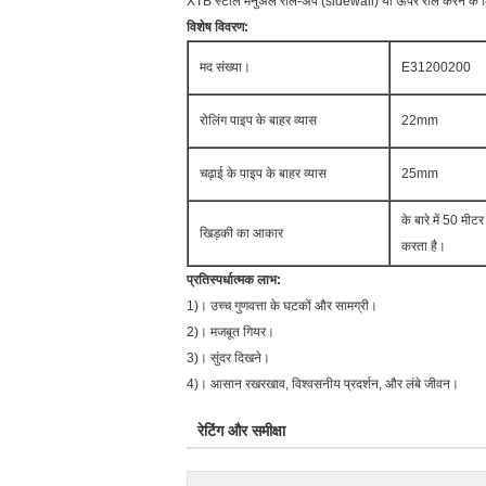
XTB स्टील मैनुअल रोल-अप (sidewall) या ऊपर रोल करने के लिए 
विशेष विवरण:
मद संख्या।
E31200200
रोलिंग पाइप के बाहर व्यास
22mm
चढ़ाई के पाइप के बाहर व्यास
25mm
के बारे में 50 मी
खिड़की का आकार
करता है।
प्रतिस्पर्धात्मक लाभ:
1)। उच्च गुणवत्ता के घटकों और सामग्री।
2)। मजबूत गियर।
3)। सुंदर दिखने।
4)। आसान रखरखाव, विश्वसनीय प्रदर्शन, और लंबे जीवन।
रेटिंग और समीक्षा