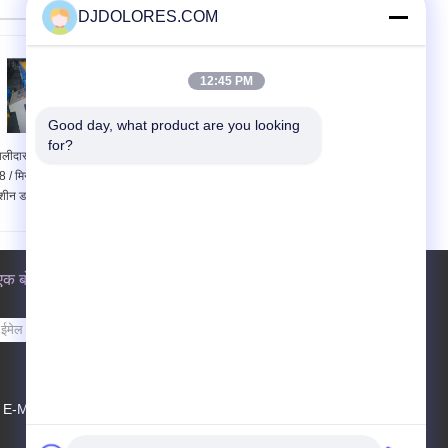
DJDOLORES.COM
12:45 PM
Good day, what product are you looking 
for?
ालीदार छत के लिए स्पीड 15
इस्पात मैनुअल ग्रीनहाउस
8 / मिनट के साथ बनाने की
फिल्म sidewall वेंटिलेशन
शीन डबल लेयर रोल
खिड़की के लिए मोटर रोल
एक बोली का अनुरोध
भेजें
E-Mail
साइट मैप
|