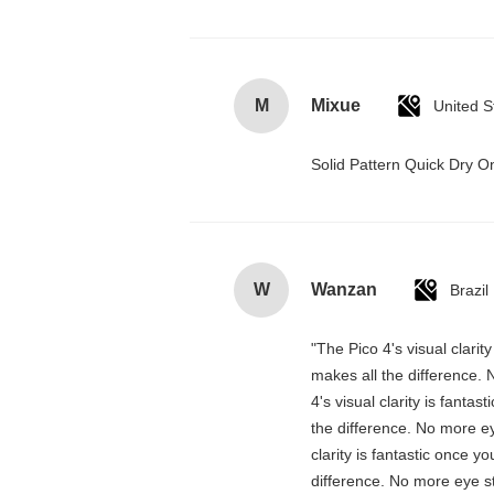
M
Mixue
United S
Solid Pattern Quick Dry
W
Wanzan
Brazil
"The Pico 4's visual clarit
makes all the difference. 
4's visual clarity is fanta
the difference. No more ey
clarity is fantastic once 
difference. No more eye st