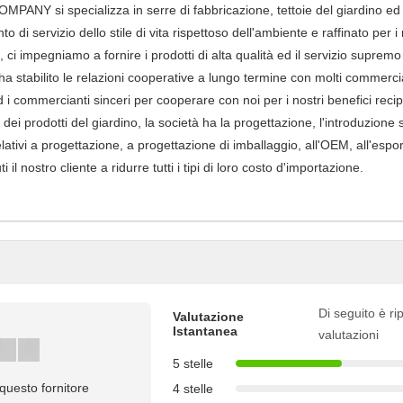
i specializza in serre di fabbricazione, tettoie del giardino ed alt
 servizio dello stile di vita rispettoso dell'ambiente e raffinato per i n
ci impegniamo a fornire i prodotti di alta qualità ed il servizio supremo a
tà ha stabilito le relazioni cooperative a lungo termine con molti commer
 commercianti sinceri per cooperare con noi per i nostri benefici recipr
ei prodotti del giardino, la società ha la progettazione, l'introduzione su
relativi a progettazione, a progettazione di imballaggio, all'OEM, all'espo
l nostro cliente a ridurre tutti i tipi di loro costo d'importazione.
Di seguito è rip
Valutazione
Istantanea
valutazioni
5 stelle
questo fornitore
4 stelle