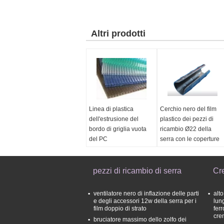
Altri prodotti
Linea di plastica
Cerchio nero del film
dell'estrusione del
plastico dei pezzi di
bordo di griglia vuota
ricambio Ø22 della
del PC
serra con le coperture
Plastica elaborata:
PVC del pc del pe dei
pp
pezzi di ricambio di serra
Cre
Power:
240kw
Capacità:
200-300kg/h
ventilatore nero di inflazione delle parti
alto
Tipo:
Linea di
e degli accessori 12w della serra per i
lun
film doppio di strato
ferr
produzione di plastica,
cre
bruciatore massimo dello zolfo dei
linea di plastica