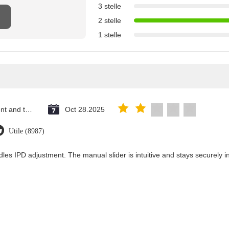
3 stelle
2 stelle
1 stelle
Saint Vincent and the Grenadines
Oct 28.2025
Utile (8987)
les IPD adjustment. The manual slider is intuitive and stays securely in