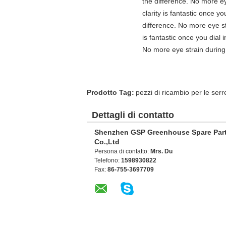
the difference. No more ey
clarity is fantastic once 
difference. No more eye st
is fantastic once you dial
No more eye strain during 
Prodotto Tag:
pezzi di ricambio per le serr
Dettagli di contatto
Shenzhen GSP Greenhouse Spare Par
Co.,Ltd
Persona di contatto:
Mrs. Du
Telefono:
1598930822
Fax:
86-755-3697709