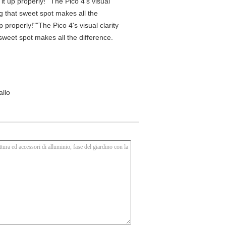
t up properly!""The Pico 4's visual
ng that sweet spot makes all the
properly!""The Pico 4's visual clarity
 sweet spot makes all the difference.
allo