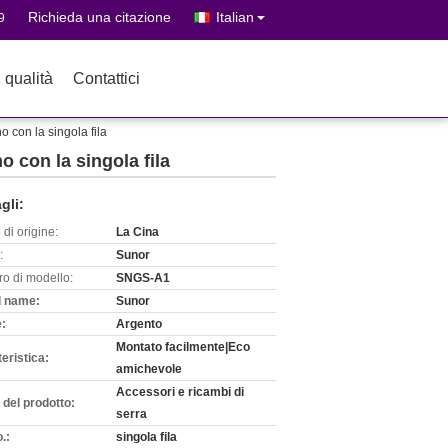
Richieda una citazione
Italian
9
 qualità
Contattici
o con la singola fila
o con la singola fila
gli:
di origine:
La Cina
:
Sunor
o di modello:
SNGS-A1
 name:
Sunor
e:
Argento
Montato facilmente|Eco
eristica:
amichevole
Accessori e ricambi di
del prodotto:
serra
o.:
singola fila