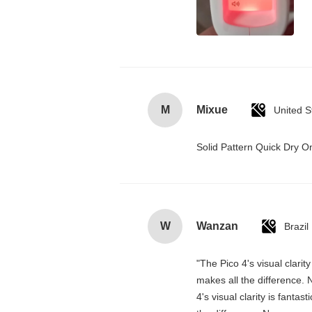
M
Mixue
United S
Solid Pattern Quick Dry
W
Wanzan
Brazil
"The Pico 4's visual clarit
makes all the difference. 
4's visual clarity is fanta