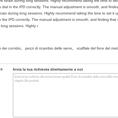
e strain during long sessions. Highly recommend taking the time to set i
you dial in the IPD correctly. The manual adjustment is smooth, and findi
rain during long sessions. Highly recommend taking the time to set it up 
 in the IPD correctly. The manual adjustment is smooth, and finding that
long sessions. Highly r
,
,
e dei corridoi
pezzi di ricambio delle serre
scaffale del fiore del met
ts
Invia la tua richiesta direttamente a noi