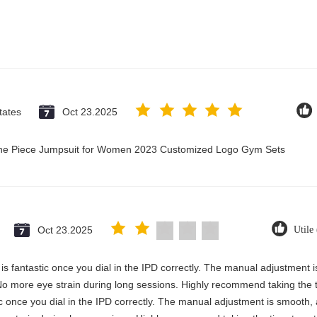
tates
Oct 23.2025
 One Piece Jumpsuit for Women 2023 Customized Logo Gym Sets
Oct 23.2025
Utile
y is fantastic once you dial in the IPD correctly. The manual adjustment 
No more eye strain during long sessions. Highly recommend taking the ti
stic once you dial in the IPD correctly. The manual adjustment is smooth,