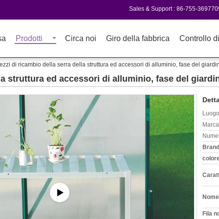
Sales & Support :
86-755-369770
sa
Prodotti
Circa noi
Giro della fabbrica
Controllo di
ezzi di ricambio della serra della struttura ed accessori di alluminio, fase del giardin
la struttura ed accessori di alluminio, fase del giardin
Detta
Luogo 
Marca
Numer
Brand
color
Caratt
Nome 
Fila n