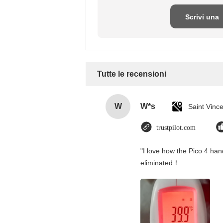
Scrivi una
recensione
Tutte le recensioni
W
W*s
trustpilot.com
"I love how the Pico 4 hand
eliminated！