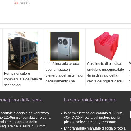
(
0
/ 3000)
Lato/cima aria-acqua
Cuscinetto di plastica
P
economizzatori
ondulato impermeabile
e
Pompa di calore
d'energia del sistema di
4mm di strato della
i
commerciale dell'aria di
riscaldamento che
cavità dei fogli divisori
c
scarico del
soffia R407C
pp 5mm 6mm
d
riscaldamento
dell'acqua con il
magliera della serra
La serra rotola sul motore
compressore del rotolo
di Copeland
 scaffale d'acciaio galvanizzato
la serra elettrica del cambio di 50Nm
go 1250mm di ventilazione della
40w DC24v rotola sul motore per la
ovia della capriata della
piccola selezione del greenhoue
magliera della serra di 30mm
L'ingranaggio manuale d'acciaio rotola