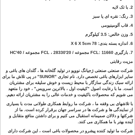
2. با تک لایه
3. رنگ: نقره ای یا سبز
4. قاب آلومینیومی
5. وزن خالص: 3.5 کیلوگرم
6. اندازه بسته بندی: 78 X 6 X 5cm
7. بارگیری FCL: 11660 مجموعه / 20'FCL ، 28330 مجموعه / 40'HC
مزیت رقابتی
شرکت صنعتی صنعتی ژجیانگ نووپو در تولید گلخانه ها ، گلدان های باغی و
سایر ابزارهای باغی تخصص دارد.
نام تجاری "SUNOR" در پی تلاش ما برای
ارائه سبک زندگی سازگار با محیط زیست و خوش سلیقه برای مشتریان
است.
ما با رعایت اصول "کیفیت اول ، بالاترین سرویس" ، خود را متعهد
می شویم که محصولات باکیفیت و خدمات عالی را به مشتریان ارائه دهیم.
با تلاشهای بی وقفه ما ، شرکت ما روابط همکاری طولانی مدت با بسیاری
از نمایندگی ها و شرکت ها در سراسر جهان برقرار کرده است.
ما از
شرکتها و دلالان صمیمانه استقبال می کنیم و برای داشتن منافع متقابل و
آینده بهتر با ما همکاری می کنند.
شرکت ما تولید کننده پیشرو در محصولات باغی است ، این شرکت دارای