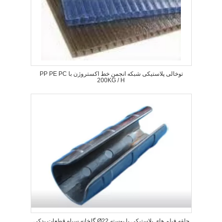
PP PE PC توخالی پلاستیکی شبکه انجمن خط اکستروژن با
200KG / H
گلخانه سیاه قطعات یدکی Ø22 حلقه فیلم های پلاستیکی با پوسته