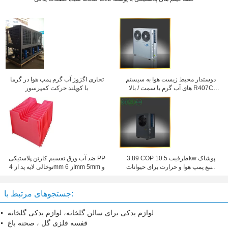
دوستدار محیط زیست هوا به سیستم
تجاری اگزوز آب گرم پمپ هوا در گرما
های آب گرم با سمت / بالا R407C
با کوپلند حرکت کمپرسور
دمیدن
3.89 COP ظرفیت 10.5kw پوشاک
ضد آب ورق تقسیم کارتن پلاستیکی PP
منبع پمپ هوا و حرارت برای حیوانات
توخالی لایه پد از 4mm از 6mm ​​5mm و
آب داغ
جستجوهای مرتبط با:
لوازم یدکی برای سالن گلخانه، لوازم یدکی گلخانه
قفسه فلزی گل ، صحنه باغ