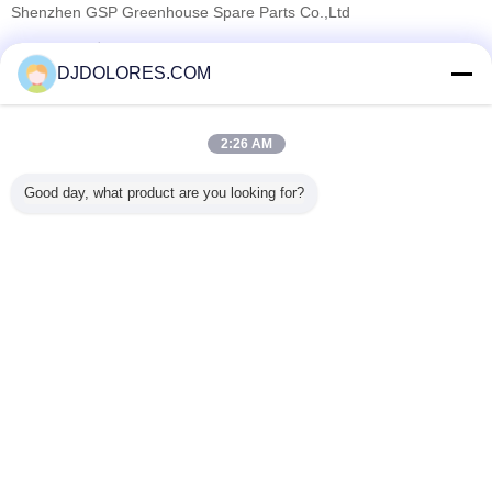
Shenzhen GSP Greenhouse Spare Parts Co.,Ltd
تامین کنندگان تایید شده
DJDOLORES.COM
Trust Seal
Verified Suplier
2:26 AM
خانه
Good day, what product are you looking for?
همه محصولات
دربارهی ما
تماس با ما
درخواست نقل قول
تغییر زبان
سایت کامل