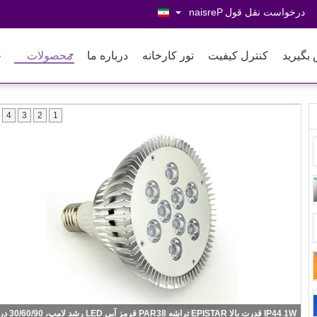
درخواست نقل قول
Persian
 بگیرید
کنترل کیفیت
تور کارخانه
درباره ما
محصولات
خ
4
3
2
1
IP44 1W قدرت بالا EPISTAR تراشه PAR38 قرمز آبی LED رشد لامپ، 30/60/90 درجه