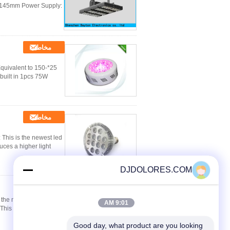
×145mm Power Supply:
مخاطب
quivalent to 150-
built in 1pcs 75W
مخاطب
This is the newest led
s a higher light ...
DJDOLORES.COM
مخاطب
is the newest led grow
9:01 AM
s 36 watt bulb ...
Good day, what product are you looking 