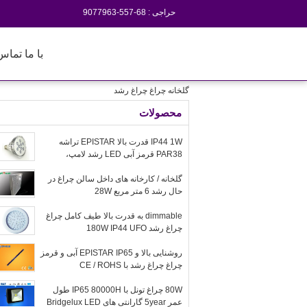
حراجی :
86-755-3697709
با ما تماس
گلخانه چراغ چراغ رشد
محصولات
IP44 1W قدرت بالا EPISTAR تراشه
PAR38 قرمز آبی LED رشد لامپ،
30/60/90 درجه
گلخانه / کارخانه های داخل سالن چراغ در
حال رشد 6 متر مربع 28W
dimmable به قدرت بالا طیف کامل چراغ
چراغ رشد 180W IP44 UFO
روشنایی بالا و EPISTAR IP65 آبی و قرمز
چراغ چراغ رشد با CE / ROHS
80W چراغ تونل با IP65 80000H طول
عمر 5year گارانتی های Bridgelux LED