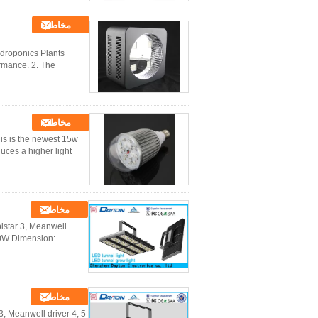
مخاطب
roponics Plants ​
ormance. 2. The
مخاطب
his is the newest 15w
s a higher light ...
مخاطب
istar 3, Meanwell
30W Dimension:
مخاطب
, Meanwell driver 4, 5