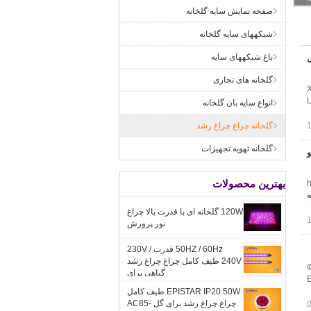
صفحه نمایش سایه گلخانه
شبکههای سایه گلخانه
باغ شبکههای سایه
ل
گلخانه های تجاری
XS-90W-G
LED &
انواع سایه بان گلخانه
گلخانه چراغ چراغ رشد
گلخانه تهویه تجهیزات
 300watt طیف کامل چراغ چراغ رشد با LED و
بهترین محصولات
h
ه
120W گلخانه ای با قدرت بالا چراغ
نور پرورش
50HZ / 60Hz قدرت 230V /
240V طیف کامل چراغ چراغ رشد
Ф
گیاهی برای
E
EPISTAR IP20 50W طیف کامل
چراغ چراغ رشد برای گل AC85-