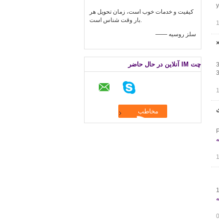
کیفیت و خدمات خوب است، زمان تحویل هر
بار وقت شناس است.
—— سلز روسیه
UFO  رشد نور برای محصول 175 ×
چت IM آنلاین در حال حاضر
2
3
برای
P
ه
1
ه