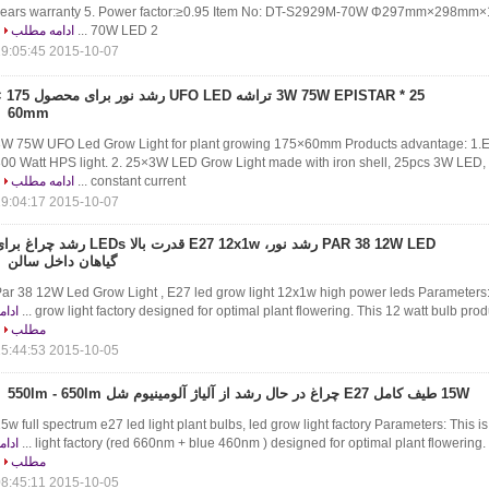
years warranty 5. Power factor:≥0.95 Item No: DT-S2929M-70W Φ297mm×298mm
70W LED 2 ...
ادامه مطلب
2015-10-07 19:05:45
25 * 3W 75W EPISTAR تراشه LED
60mm
5*3W 75W UFO Led Grow Light for plant growing 175×60mm Products advantage: 1.E
00 Watt HPS light. 2. 25×3W LED Grow Light made with iron shell, 25pcs 3W LED, 
constant current ...
ادامه مطلب
2015-10-07 19:04:17
PAR 38 12W LED رشد نور، E27 12x1w قدرت بالا LEDs رشد چراغ 
گیاهان داخل سالن
ar 38 12W Led Grow Light , E27 led grow light 12x1w high power leds Parameters: 
grow light factory designed for optimal plant flowering. This 12 watt bulb produce
ادام
مطلب
2015-10-05 15:44:53
15W طیف کامل E27 چراغ در حال رشد از آلیاژ آلومینیوم شل 550lm - 650lm
5w full spectrum e27 led light plant bulbs, led grow light factory Parameters: This 
light factory (red 660nm + blue 460nm ) designed for optimal plant flowering. Thi
ادام
مطلب
2015-10-05 08:45:11