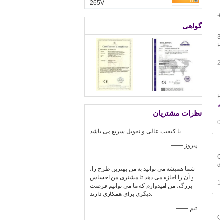
265V
لنز +
گواهی
3
P
P
ه
نظرات مشتریان
با کیفیت عالی و تحویل سریع می باشد.
—— پیروز
Q
d
شما همیشه می توانید به من بهترین طرح را،
و آن را اجازه می دهد تا مشتری من احساس
بزرگ، من امیدوارم که ما می توانیم فرصت
دیگری برای همکاری دارند.
—— تیم
Q