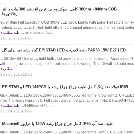
380nm - 840nm COB کامل اسپکتروم چراغ چراغ رشد 300 وات با 
رفلکتورها
80-840nm Full Spectrum COB 300W LED Grow Lights With Lens+Reflectors for Hyd
roducts advantage: 1. High light efficiency, original appearance, highest cost perf
minimum surface ...
ادامه مطلب
2015-10-08 21:06:20
PAR38 15W E27 LED رشد لامپ، و EPISTAR LED گیاه رشد نور برای گل
ar38 15w E27 led grow light bulb , led grow light lamp for flowering Parameters: T
led grow lamp designed for optimal plant flowering. This 15watt led bulb produce
ادام
مطلب
2015-10-08 09:09:06
IP65 فولاد ضد زنگ کامل طیف چراغ چراغ رشد با LED 144PCS و EPISTAR
uick Detail: 1, 120w,180w,250w,330w,480w,600w led tunnel grow light 2, CREE/Ep
river 4, 5 years warranty 5, Full spectrum can be available Item No: DT-Z5934F-3
Φ596mm×346mm...
ادامه مطلب
2015-10-07 19:55:41
طیف ضد آب IP65 کامل چراغ چراغ رشد 120W با درایور Meanwell
uick Detail: 1, 120w,180w,250w,330w,480w,600w led tunnel light 2, CREE/Epistar 3