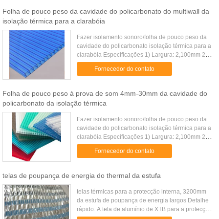
Folha de pouco peso da cavidade do policarbonato do multiwall da
isolação térmica para a clarabóia
Fazer isolamento sonoro/folha de pouco peso da
cavidade do policarbonato isolação térmica para a
clarabóia Especificações 1) Largura: 2,100mm 2)
Comprimento regular: 5800mm/11800mm 3)
Fornecedor do contato
Disponível em 4mm-30mm 4) ...
Folha de pouco peso à prova de som 4mm-30mm da cavidade do
policarbonato da isolação térmica
Fazer isolamento sonoro/folha de pouco peso da
cavidade do policarbonato isolação térmica para a
clarabóia Especificações 1) Largura: 2,100mm 2)
Comprimento regular: 5800mm/11800mm 3)
Fornecedor do contato
Disponível em 4mm-30mm 4) ...
telas de poupança de energia do thermal da estufa
telas térmicas para a protecção interna, 3200mm
da estufa de poupança de energia largos Detalhe
rápido: A tela de alumínio de XTB para a protecção
e a economia de energia internas é usada para