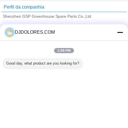
Perfil da companhia
Shenzhen GSP Greenhouse Spare Parts Co.,Ltd
Fornecedores Verified
DJDOLORES.COM
Trust Seal
Verified Suplier
1:09 PM
Casa
Good day, what product are you looking for?
Todos os Produtos
Mapa do Site
Fale Conosco
Pedir um orçamento
Mude a língua