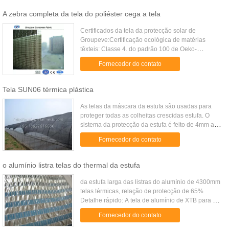
A zebra completa da tela do poliéster cega a tela
Certificados da tela da protecção solar de
Groupeve:Certificação ecológica de matérias
têxteis: Classe 4. do padrão 100 de Oeko-
Tex.Classificação do fogo: NFPA 701-2004 TM#1,
Fornecedor do contato
código administrativo de Califórnia...
Tela SUN06 térmica plástica
As telas da máscara da estufa são usadas para
proteger todas as colheitas crescidas estufa. O
sistema da protecção da estufa é feito de 4mm as
tiras largas do alumínio e do plástico mantidas
Fornecedor do contato
unidas com um fio ...
o alumínio listra telas do thermal da estufa
da estufa larga das listras do alumínio de 4300mm
telas térmicas, relação de protecção de 65%
Detalhe rápido: A tela de alumínio de XTB para a
protecção e a economia de energia internas é
Fornecedor do contato
usada para controlar a ...