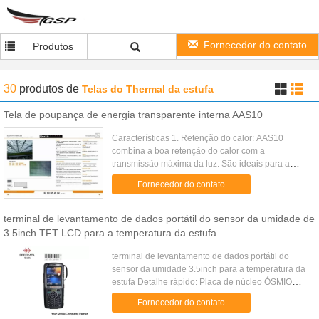
Fornecedor do contato
Produtos
30
produtos
de
Telas do Thermal da estufa
Tela de poupança de energia transparente interna AAS10
Características 1. Retenção do calor: AAS10
combina a boa retenção do calor com a
transmissão máxima da luz. São ideais para a
energia de salvamento ambos dia e noite. 2. Bom
Fornecedor do contato
fluxo de ar: a estrutura de confecç...
terminal de levantamento de dados portátil do sensor da umidade de
3.5inch TFT LCD para a temperatura da estufa
terminal de levantamento de dados portátil do
sensor da umidade 3.5inch para a temperatura da
estufa Detalhe rápido: Placa de núcleo ÓSMIO
WM6.1/6.5 opção 1 Marvell PXA310 (624MHz)
Fornecedor do contato
+qualcomm (faixa 900/1800...