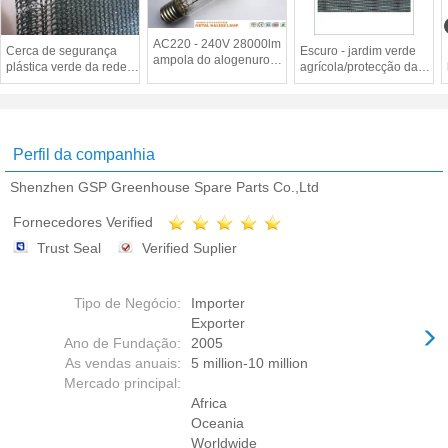
AC220 - 240V 28000lm
Cerca de segurança
Escuro - jardim verde
ampola do alogenuro
plástica verde da rede
agrícola/protecção da
da lâmpada/metal de
da máscara do pára-
rede/estufa máscara do
alogenuro de metal de
brisas para a
Carport
250 watts
agricultura/Carport/exploração
agrícola
Perfil da companhia
Shenzhen GSP Greenhouse Spare Parts Co.,Ltd
Fornecedores Verified
Trust Seal
Verified Suplier
Tipo de Negócio:
Importer
Exporter
Ano de Fundação:
2005
As vendas anuais:
5 million-10 million
Mercado principal:
Africa
Oceania
Worldwide