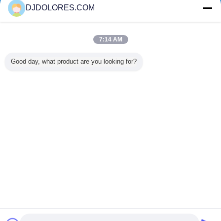
DJDOLORES.COM
Chame-nos
7:14 AM
Casa
Good day, what product are you looking for?
Todos os Produtos
Mapa do Site
Fale Conosco
Pedir um orçamento
Mude a língua
Local completo
Copyright © 2014 - 2025 djdolores.com.
All rights reserved.