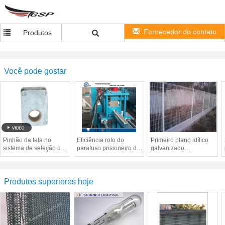
Fornecedor do contato
Produtos
Você pode gostar
Pinhão da tela no
Eficiência rolo do
Primeiro plano idílico
sistema de seleção da
parafuso prisioneiro do
galvanizado
estufa, B
metal de 0,4 - de 1.2mm
personalizado 3,0 -
que forma a máquina
6.0mm da cerca do
para a trilha de aço
regaço de aço do dobro
clara
da cerca
Produtos superiores hoje