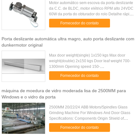
Motor automático sem escova da porta deslizante
da C.C. de BLDC, motor elétrico RPM alto 24VDC
60W da porta do obturador do rolo Detalhe rápido:
Motor sem escova usado para o sistema
Fornecedor do contato
automático da porta ...
Porta deslizante automática ultra magro, auto porta deslizante com
dunkermotor original
Max door weight(single) 1x150 kgs Max door
weight(double) 2x150 kgs Door leaf weight 700-
1300mm Opening speed 150-
500mm/s(Adjustable) Closing speed 100-
Fornecedor do contato
450mm/s(Adjustable) Motor Type 24V 100W Brush
DC motor ...
máquina de moedura de vidro moderada lisa de 2500MM para
Windows e o vidro da porta
2500MM 20/22/24 ABB Motors/Spindles Glass
Grinding Machine For Windows And Door Glass
Specifications: Components Origin Shield of
Ampere Meter China Water Tank China Spindle
Fornecedor do contato
Water Tank China linear Guide-way .....