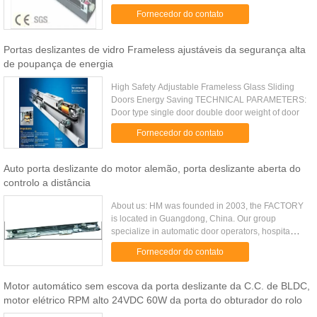
product development, design, manufacturing and
Fornecedor do contato
related production of ...
Portas deslizantes de vidro Frameless ajustáveis da segurança alta
de poupança de energia
High Safety Adjustable Frameless Glass Sliding
Doors Energy Saving TECHNICAL PARAMETERS:
Door type single door double door weight of door
Fornecedor do contato
Auto porta deslizante do motor alemão, porta deslizante aberta do
controlo a distância
About us: HM was founded in 2003, the FACTORY
is located in Guangdong, China. Our group
specialize in automatic door operators, hospita
doors,and access control systems. We are high-
Fornecedor do contato
tech enterprise which ...
Motor automático sem escova da porta deslizante da C.C. de BLDC,
motor elétrico RPM alto 24VDC 60W da porta do obturador do rolo