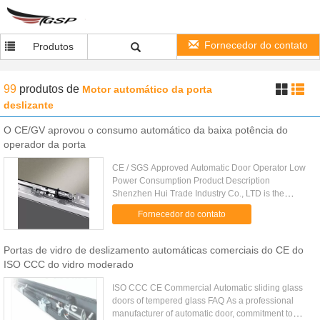
Fornecedor do contato
Produtos
99
produtos
de
Motor automático da porta
deslizante
O CE/GV aprovou o consumo automático da baixa potência do
operador da porta
CE / SGS Approved Automatic Door Operator Low
Power Consumption Product Description
Shenzhen Hui Trade Industry Co., LTD is the
enterprise specialized in automtic door/instrument
Fornecedor do contato
manufacture for 15 years ...
Portas de vidro de deslizamento automáticas comerciais do CE do
ISO CCC do vidro moderado
ISO CCC CE Commercial Automatic sliding glass
doors of tempered glass FAQ As a professional
manufacturer of automatic door, commitment to