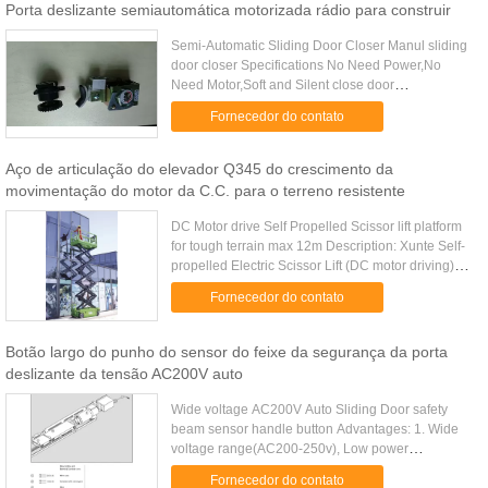
Porta deslizante semiautomática motorizada rádio para construir
Semi-Automatic Sliding Door Closer Manul sliding
door closer Specifications No Need Power,No
Need Motor,Soft and Silent close door
automatically Standard Configuration 1.
Fornecedor do contato
Aluminume Rail 2. Hanger rollers 3. ...
Aço de articulação do elevador Q345 do crescimento da
movimentação do motor da C.C. para o terreno resistente
DC Motor drive Self Propelled Scissor lift platform
for tough terrain max 12m Description: Xunte Self-
propelled Electric Scissor Lift (DC motor driving)
has excellent structure, smooth driving, fater
Fornecedor do contato
speed, ...
Botão largo do punho do sensor do feixe da segurança da porta
deslizante da tensão AC200V auto
Wide voltage AC200V Auto Sliding Door safety
beam sensor handle button Advantages: 1. Wide
voltage range(AC200-250v), Low power
consumption when at work (150W), energy saving
Fornecedor do contato