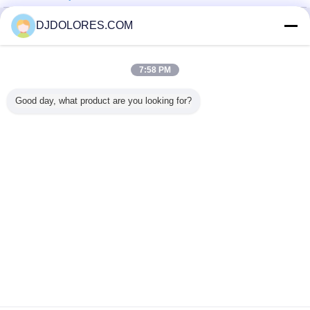
DJDOLORES.COM
Mude a língua
7:58 PM
Local completo
Good day, what product are you looking for?
Copyright © 2014 - 2025 djdolores.com.
All rights reserved.
Developed by
ECER